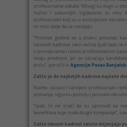
profesionalne odluke. Mnogi su dugo u istoj
nužno i zadovoljni. Uglavnom, to nisu k
profesionalci koji su u postojećem okruže
će moći dalje da se razvijaju.
“Početak godine se u praksi pokazao kao 
iskusnih kadrova. Iako većina ljudi tada ne
o promjenama i novim profesionalnim izazov
imaju prednost, jer se obraćaju kandida
priču“, poručili iz
Agencije Posao Banjaluk
Zašto je do najboljih kadrova najteže do
Naime, iskusni i razvijeni profesionalci ri
primanja, sigurnu poziciju i poznato okruže
“Ipak, to ne znači da su upoznati sa rea
benefitima koje nude druge kompanije”, nav
Zašto iskusni kadrovi zaista mijenjaju p