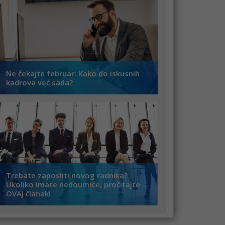
Ne čekajte februar: Kako do iskusnih
kadrova već sada?
Trebate zaposliti novog radnika?
Ukoliko imate nedoumice, pročitajte
OVAJ članak!