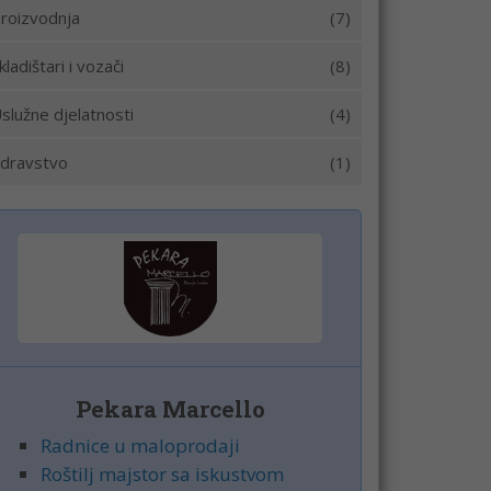
roizvodnja
(7)
kladištari i vozači
(8)
služne djelatnosti
(4)
dravstvo
(1)
Pekara Marcello
Radnice u maloprodaji
Roštilj majstor sa iskustvom