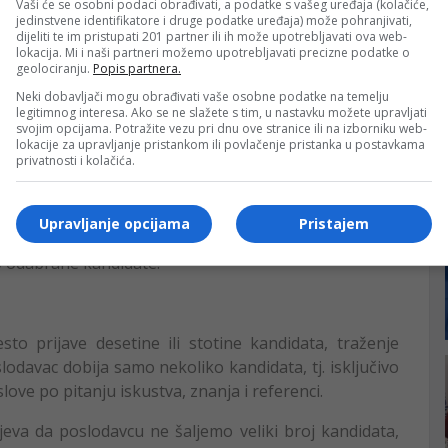
e godine.
Vaši će se osobni podaci obrađivati, a podatke s vašeg uređaja (kolačiće,
jedinstvene identifikatore i druge podatke uređaja) može pohranjivati,
dijeliti te im pristupati 201 partner ili ih može upotrebljavati ova web-
a pruža
uslugu traženja radnika po preporuci
lokacija. Mi i naši partneri možemo upotrebljavati precizne podatke o
dhunting
nije hitno rješenje, već
strateška odluka
geolociranju.
Popis partnera.
ada već početkom godine, umjesto da čekaju februar i
Neki dobavljači mogu obrađivati vaše osobne podatke na temelju
u.
legitimnog interesa. Ako se ne slažete s tim, u nastavku možete upravljati
svojim opcijama. Potražite vezu pri dnu ove stranice ili na izborniku web-
lokacije za upravljanje pristankom ili povlačenje pristanka u postavkama
e kada:
privatnosti i kolačića.
Upravljanje opcijama
Pristajem
reuzeti odgovornost;
o odabrane kandidate.
sto prijave desetine ili stotine kandidata, traženje
davac dobija samo nekoliko kandidata, tj. isključivo
love po pitanju iskustva, znanja i referenci.
eva da poslodavcu ne šaljemo veliki broj kandidata,