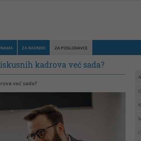
test
 NAMA
ZA RADNIKE
ZA POSLODAVCE
o iskusnih kadrova već sada?
A
drova već sada?
G
K
M
O