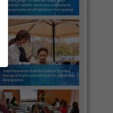
UPRAVLJANJE UČINKOM: Kako kroz
mjerenje radnih rezultata zaposlenih
da popravite profitabilnost kompanije
Zapošljavanje maloljetnika u Srpskoj:
Evo pod kojim uslovima je to zakonom
dozvoljeno