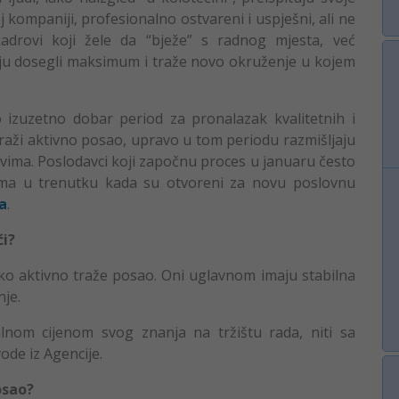
 kompaniji, profesionalno ostvareni i uspješni, ali ne
adrovi koji žele da “bježe” s radnog mjesta, već
nju dosegli maksimum i traže novo okruženje u kojem
izuzetno dobar period za pronalazak kvalitetnih i
 traži aktivno posao, upravo u tom periodu razmišljaju
ima. Poslodavci koji započnu proces u januaru često
tima u trenutku kada su otvoreni za novu poslovnu
a
.
ći?
jetko aktivno traže posao. Oni uglavnom imaju stabilna
nje.
lnom cijenom svog znanja na tržištu rada, niti sa
ode iz Agencije.
osao?