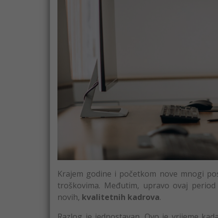
Krajem godine i početkom nove mnogi poslo
troškovima. Međutim, upravo ovaj period 
novih,
kvalitetnih kadrova
.
Razlog je jednostavan. Ovo je vrijeme kada 