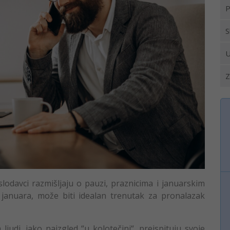
P
S
U
Z
davci razmišljaju o pauzi, praznicima i januarskim
januara, može biti idealan trenutak za pronalazak
ljudi, iako naizgled “u kolotečini“, preispituju svoje