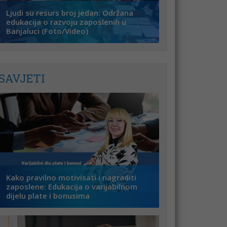
Ljudi su resurs broj jedan: Održana
edukacija o razvoju zaposlenih u
Banjaluci (Foto/Video)
SAVJETI
Kako pravilno motivisati i nagraditi
zaposlene: Edukacija o varijabilnom
dijelu plate i bonusima