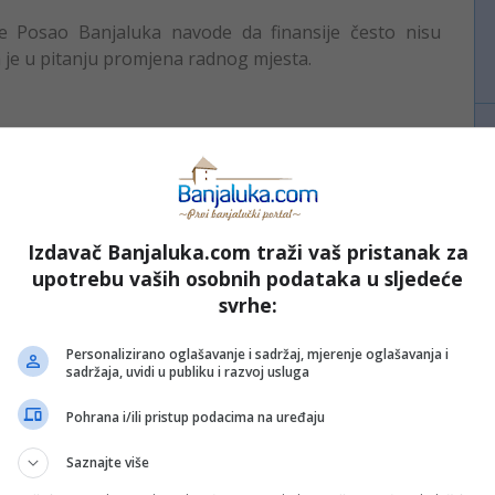
je Posao Banjaluka navode da finansije često nisu
 je u pitanju promjena radnog mjesta.
nci;
Izdavač Banjaluka.com traži vaš pristanak za
ene.
upotrebu vaših osobnih podataka u sljedeće
nogo, razvoj vještina je ograničen. Upravo tu nastaje
svrhe:
poslovne prilike”, pojašnjavaju iz Agencije.
Personalizirano oglašavanje i sadržaj, mjerenje oglašavanja i
sadržaja, uvidi u publiku i razvoj usluga
lje odlažu zapošljavanje do februara, računajući na
Pohrana i/ili pristup podacima na uređaju
praksa pokazuje da je tajming za pronalazak kadrova
Saznajte više
apočnu taj proces upravo u tom periodu već su se