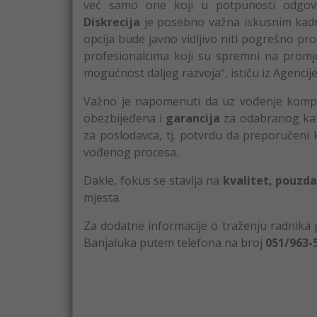
već samo one koji u potpunosti odgovar
Diskrecija
je posebno važna iskusnim kadr
opcija bude javno vidljivo niti pogrešno p
profesionalcima koji su spremni na promj
mogućnost daljeg razvoja“, ističu iz Agencij
Važno je napomenuti da uz vođenje kompl
obezbijeđena i
garancija
za odabranog kan
za poslodavca, tj. potvrdu da preporučeni k
vođenog procesa.
Dakle, fokus se stavlja na
kvalitet, pouzda
mjesta.
Za dodatne informacije o traženju radnika 
Banjaluka putem telefona na broj
051/963-