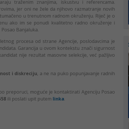
aju traženim znanjima, iskustvu i referencama.
ovima, jer oni ne žele da njihovo razmatranje novih
rotumačeno u trenutnom radnom okruženju. Riječ je o
enu ako im se ponudi kvalitetno radno okruženje i
e Posao Banjaluka.
etnog procesa od strane Agencije, poslodavcima je
didata. Garancija u ovom kontekstu znači sigurnost
andidat nije rezultat masovne selekcije, već pažljivo
nost i diskreciju
, a ne na puko popunjavanje radnih
po preporuci, moguće je kontaktirati Agenciju Posao
558
ili poslati upit putem
linka
.