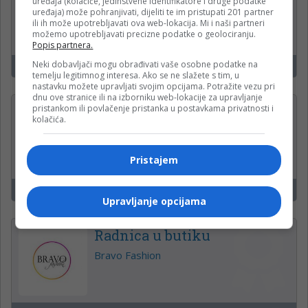
uređaja (kolačiće, jedinstvene identifikatore i druge podatke
mjestima
uređaja) može pohranjivati, dijeliti te im pristupati 201 partner
ili ih može upotrebljavati ova web-lokacija. Mi i naši partneri
WWin kladionica
možemo upotrebljavati precizne podatke o geolociranju.
Popis partnera.
Neki dobavljači mogu obrađivati vaše osobne podatke na
Čelinac, Kneževo, Derventa
16
temelju legitimnog interesa. Ako se ne slažete s tim, u
nastavku možete upravljati svojim opcijama. Potražite vezu pri
dnu ove stranice ili na izborniku web-lokacije za upravljanje
pristankom ili povlačenje pristanka u postavkama privatnosti i
Administrativni radnik u
kolačića.
proizvodnji (m/ž)
Krajina klas d.o.o.
Pristajem
Banja Luka
16
Upravljanje opcijama
Radnica u butiku
Bravo Fashion