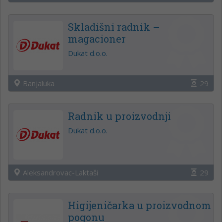
Skladišni radnik –
magacioner
Dukat d.o.o.
Banjaluka
29
Radnik u proizvodnji
Dukat d.o.o.
Aleksandrovac-Laktaši
29
Higijeničarka u proizvodnom
pogonu