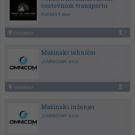
cestovnom transportu
EVEREST doo
Banjaluka
7
Mašinski tehničar
„OMNICOM“ d.o.o.
Banjaluka
7
Mašinski inženjer
„OMNICOM“ d.o.o.