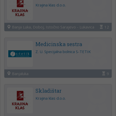
Krajina klas d.o.o.
Banja Luka, Doboj, Istočno Sarajevo - Lukavica
12
Medicinska sestra
Z. U. Specijalna bolnica S-TETIK
Banjaluka
9
Skladištar
Krajina klas d.o.o.