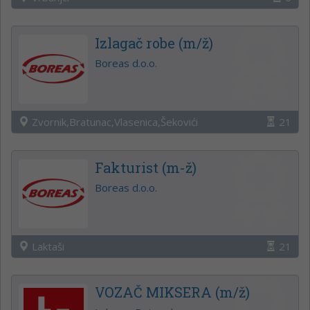
Izlagač robe (m/ž)
Boreas d.o.o.
Zvornik,Bratunac,Vlasenica,Šekovići
21
Fakturist (m-ž)
Boreas d.o.o.
Laktaši
21
VOZAČ MIKSERA (m/ž)