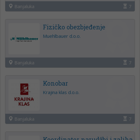
Banjaluka
7
Fizičko obezbjeđenje
Muehlbauer d.o.o.
Banjaluka
7
Konobar
Krajina klas d.o.o.
Banjaluka
7
Koordinator narudžbi i zaliha