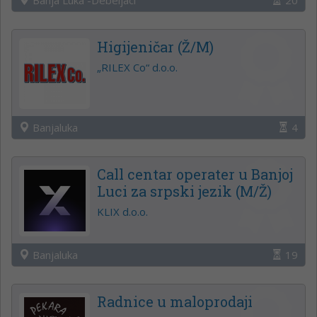
Higijeničar (Ž/M)
„RILEX Co“ d.o.o.
Banjaluka
4
Call centar operater u Banjoj
Luci za srpski jezik (M/Ž)
KLIX d.o.o.
Banjaluka
19
Radnice u maloprodaji