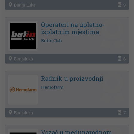
Banja Luka
9
Operateri na uplatno-
isplatnim mjestima
BetIn.Club
Banjaluka
8
Radnik u proizvodnji
Hemofarm
Banjaluka
7
Vozač u međunarodnom