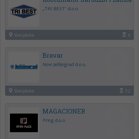
„TRI BEST“ d.o.o.
Banjaluka
6
Bravar
Novi Jelšingrad d.o.o.
Banjaluka
32
MAGACIONER
Pring d.o.o.