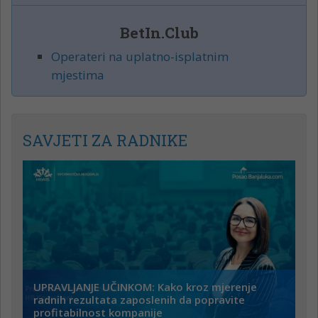
BetIn.Club
Operateri na uplatno-isplatnim
mjestima
SAVJETI ZA RADNIKE
UPRAVLJANJE UČINKOM: Kako kroz mjerenje
radnih rezultata zaposlenih da popravite
profitabilnost kompanije