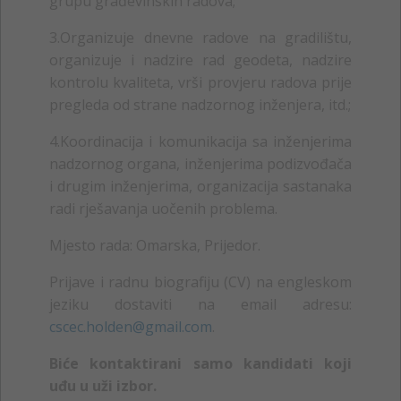
grupu
građevinskih
radova;
3.
Organizuje dnevne radove na gradilištu,
organizuje i nadzire rad geodeta, nadzire
kontrolu kvaliteta, vrši provjeru radova prije
pregleda od strane nadzornog inženjera, itd.;
4.
Koordinacija i komunikacija sa inženjerima
nadzornog organa, inženjerima podizvođača
i drugim inženjerima, organizacija sastanaka
radi rješavanja uočenih problema
.
Mjesto rada: Omarska, Prijedor.
Prijave i radnu biografiju (CV) na engleskom
jeziku dostaviti na
email
adresu:
cscec.holden@gmail.com
.
Biće kontaktirani samo kandidati koji
uđu u uži izbor.