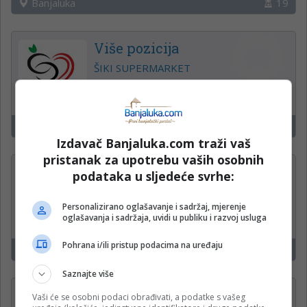
Banjaluka
19
Više pozicija
ŠIKI SUPERMARKET
Banjaluka
4
Izdavač Banjaluka.com traži vaš
pristanak za upotrebu vaših osobnih
Konobar
podataka u sljedeće svrhe:
MK Istok
Personalizirano oglašavanje i sadržaj, mjerenje
oglašavanja i sadržaja, uvidi u publiku i razvoj usluga
Pohrana i/ili pristup podacima na uređaju
Banjaluka
19
Saznajte više
Operateri na uplatnim
Vaši će se osobni podaci obrađivati, a podatke s vašeg