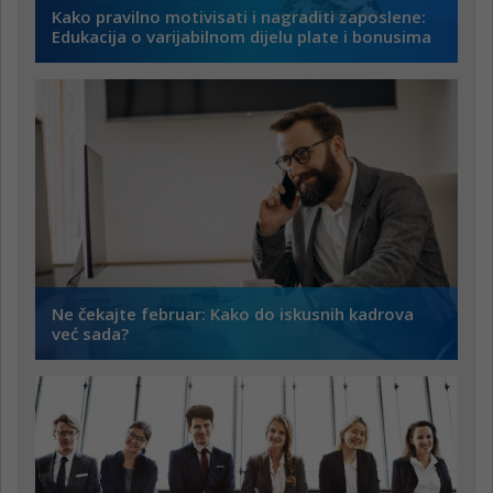
Kako pravilno motivisati i nagraditi zaposlene:
Edukacija o varijabilnom dijelu plate i bonusima
Ne čekajte februar: Kako do iskusnih kadrova
već sada?