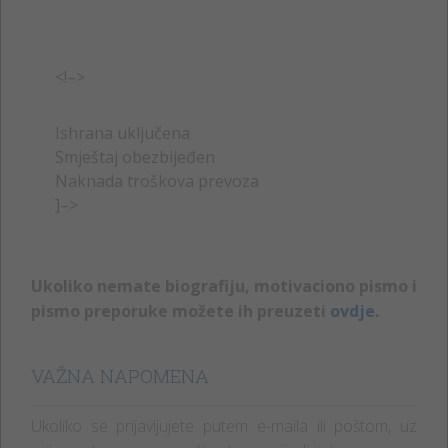
<!–>
Ishrana uključena
Smještaj obezbijeđen
Naknada troškova prevoza
]–>
Ukoliko nemate biografiju, motivaciono pismo i
pismo preporuke možete ih preuzeti
ovdje
.
VAŽNA NAPOMENA
Ukoliko se prijavljujete putem e-maila ili poštom, uz