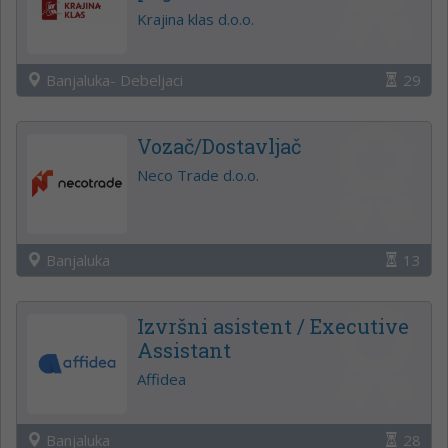
Krajina klas d.o.o.
Banjaluka- Debeljaci
29
Vozač/Dostavljač
Neco Trade d.o.o.
Banjaluka
13
Izvršni asistent / Executive
Assistant
Affidea
Banjaluka
28