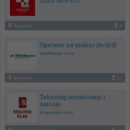
Lukavac Beton d.o.o.
Banjaluka
6
Operater na mašini (m/ž/d)
Muehlbauer d.o.o.
Banjaluka
21
Tehnolog istraživanja i
razvoja
Krajina klas d.o.o.
Banja Luka -Debeljaci
20