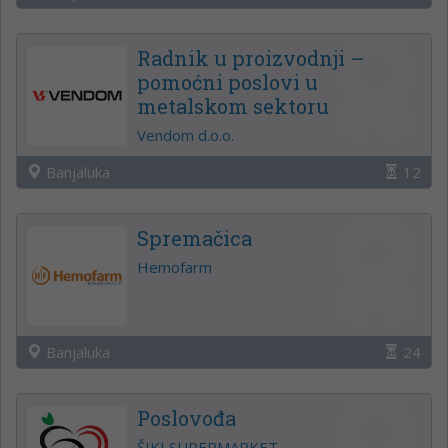
Radnik u proizvodnji –
pomoćni poslovi u
metalskom sektoru
Vendom d.o.o.
Banjaluka
12
Spremačica
Hemofarm
Banjaluka
24
Poslovođa
ŠIKI SUPERMARKET