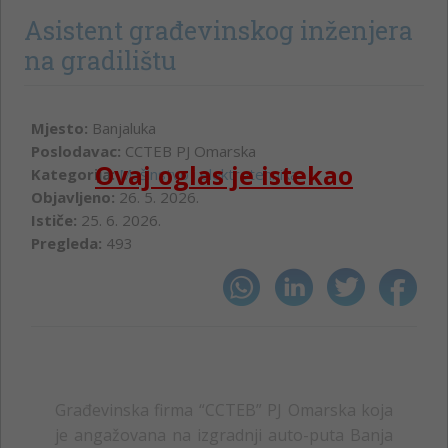
Asistent građevinskog inženjera
na gradilištu
Mjesto:
Banjaluka
Poslodavac:
CCTEB PJ Omarska
Ovaj oglas je istekao
Kategorija:
Mašinstvo i elektrotehnika
Objavljeno:
26. 5. 2026.
Ističe:
25. 6. 2026.
Pregleda:
493
Građevinska firma “CCTEB” PJ Omarska
koja
je angažovana na izgradnji auto-puta Banja