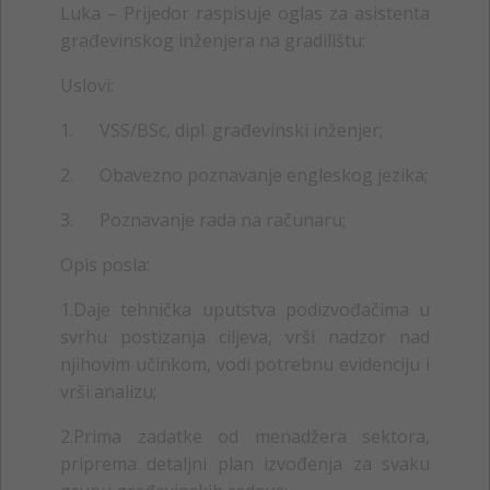
Luka – Prijedor
raspisuje oglas za asistenta
građevinskog inženjera na gradilištu:
Uslovi:
1.
VSS/BSc, dipl. građevinski inženjer;
2. Obavezno p
oznavanje engleskog jezika;
3.
Poznavanje rada na računaru;
Opis posla:
1.
Daje tehnička uputstva podizvođačima u
svrhu postizanja ciljeva, vrši nadzor nad
njihovim učinkom, vodi potrebnu evidenciju i
vrši analizu;
2.
Prima zadatke od menadžera sektora,
priprema detaljni plan izvođenja za svaku