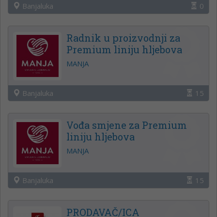
Banjaluka
0
Radnik u proizvodnji za
Premium liniju hljebova
MANJA
Banjaluka
15
Vođa smjene za Premium
liniju hljebova
MANJA
Banjaluka
15
PRODAVAČ/ICA