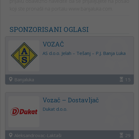
prijavu obavezno navedite da se prijavljujete na posao
koji ste pronašli na portalu www.banjaluka.com.
SPONZORISANI OGLASI
VOZAČ
AS d.o.o. Jelah – Tešanj – P.J. Banja Luka
Banjaluka
15
Vozač – Dostavljač
Dukat d.o.o.
Aleksandrovac-Laktaši
29