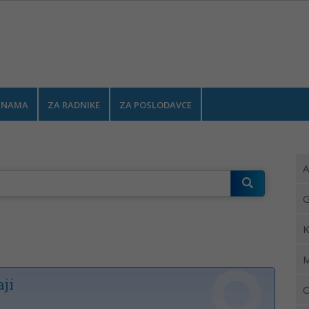
test
 NAMA
ZA RADNIKE
ZA POSLODAVCE
A
G
K
M
ji
O