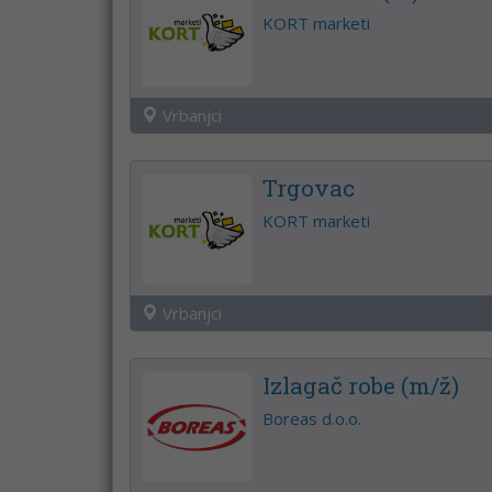
KORT marketi
Vrbanjci
Trgovac
KORT marketi
Vrbanjci
Izlagač robe (m/ž)
Boreas d.o.o.