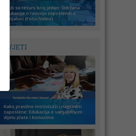
Ljudi su resurs broj jedan: Održana
edukacija o razvoju zaposlenih u
Banjaluci (Foto/Video)
SAVJETI
Kako pravilno motivisati i nagraditi
zaposlene: Edukacija o varijabilnom
dijelu plate i bonusima