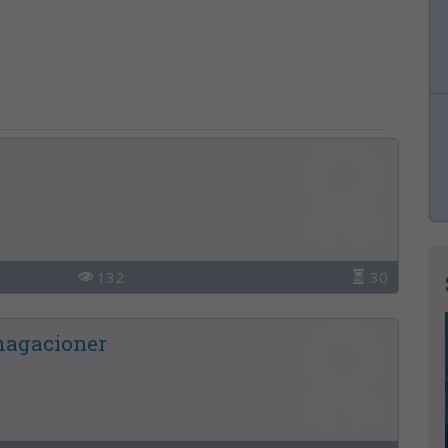
132
30
magacioner