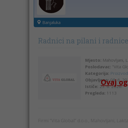
Banjaluka
Radnici na pilani i radnic
Mjesto:
Mahovljani, L
Poslodavac:
"Vita Gl
Kategorija:
Proizvod
Objavljeno:
08. 6. 20
Ovaj og
Ističe:
23. 6. 2026.
Pregleda:
1113
Firmi “
Vita
Global
” d.o.o., Mahovljani, Lakt