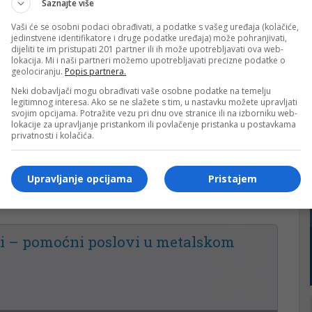
Saznajte više
Vaši će se osobni podaci obrađivati, a podatke s vašeg uređaja (kolačiće,
jedinstvene identifikatore i druge podatke uređaja) može pohranjivati,
dijeliti te im pristupati 201 partner ili ih može upotrebljavati ova web-
lokacija. Mi i naši partneri možemo upotrebljavati precizne podatke o
441
14
geolociranju.
Popis partnera.
Neki dobavljači mogu obrađivati vaše osobne podatke na temelju
legitimnog interesa. Ako se ne slažete s tim, u nastavku možete upravljati
ecutive Assistant
svojim opcijama. Potražite vezu pri dnu ove stranice ili na izborniku web-
lokacije za upravljanje pristankom ili povlačenje pristanka u postavkama
privatnosti i kolačića.
Upravljanje opcijama
Pristajem
851
29
i – pomoćni poslovi u metalskom