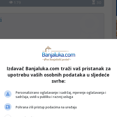
179
30
i
192
30
oizvodnom pogonu
Izdavač Banjaluka.com traži vaš pristanak za
upotrebu vaših osobnih podataka u sljedeće
svrhe:
Personalizirano oglašavanje i sadržaj, mjerenje oglašavanja i
187
30
sadržaja, uvidi u publiku i razvoj usluga
Pohrana i/ili pristup podacima na uređaju