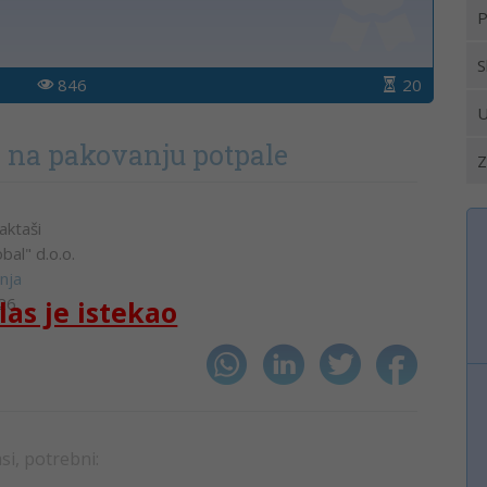
P
S
846
20
U
e na pakovanju potpale
Z
aktaši
obal" d.o.o.
nja
26.
las je istekao
asi, potrebni: