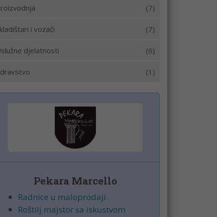
roizvodnja
(7)
kladištari i vozači
(7)
služne djelatnosti
(6)
dravstvo
(1)
Pekara Marcello
Radnice u maloprodaji
Roštilj majstor sa iskustvom