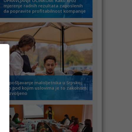
UPRAVLJANJE UČINKOM: Kako kroz
mjerenje radnih rezultata zaposlenih
da popravite profitabilnost kompanije
Zapošljavanje maloljetnika u Srpskoj:
Evo pod kojim uslovima je to zakonom
dozvoljeno