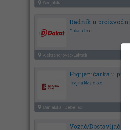
Banjaluka
Radnik u proizvodnj
Dukat d.o.o.
Aleksandrovac-Laktaši
Higijeničarka u pr
Krajina klas d.o.o.
Banjaluka- Debeljaci
Vozač/Dostavljač