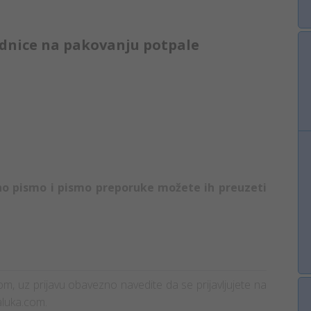
radnice na pakovanju potpale
no pismo i pismo preporuke možete ih preuzeti
štom, uz prijavu obavezno navedite da se prijavljujete na
aluka.com.