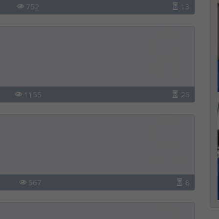
752
13
1155
25
567
8