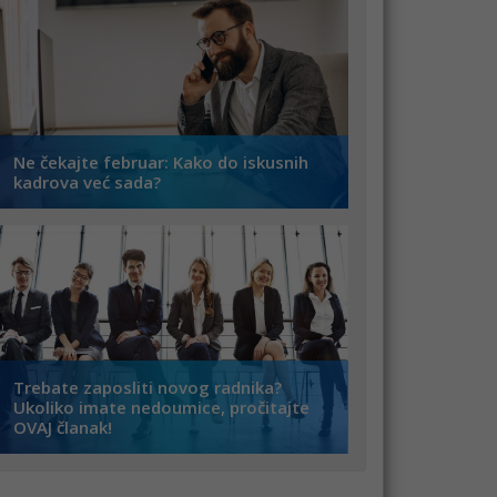
Ne čekajte februar: Kako do iskusnih
kadrova već sada?
Trebate zaposliti novog radnika?
Ukoliko imate nedoumice, pročitajte
OVAJ članak!