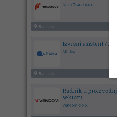
Neco Trade d.o.o.
Banjaluka
Izvršni asistent / Ex
Affidea
Banjaluka
Radnik u proizvodnj
sektoru
Vendom d.o.o.