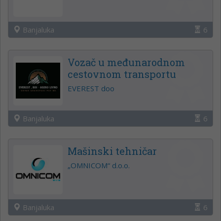
Banjaluka
6
Vozač u međunarodnom
cestovnom transportu
EVEREST doo
Banjaluka
6
Mašinski tehničar
„OMNICOM“ d.o.o.
Banjaluka
6