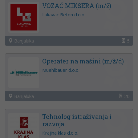
VOZAČ MIKSERA (m/ž)
Lukavac Beton d.o.o.
Banjaluka
5
Operater na mašini (m/ž/d)
Muehlbauer d.o.o.
Banjaluka
20
Tehnolog istraživanja i
razvoja
Krajina klas d.o.o.