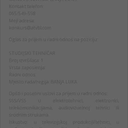
Kontakt telefon:
065/549-558
Mejl adresa:
konkurs@atvbl.com
Oglas za prijem u radni odnos na poziciju:
STUDIJSKI TEHNIČAR
Broj izvršilaca: 1
Vrsta zaposlenja:
Radni odnos
Mjesto rada/regija: BANjA LUKA
Opšti i posebni uslovi za prijem u radni odnos:
SSS/VSS u elektrotehnici, elektronici,
telekomunikacijama, audiovizuelnoj tehnici ili
srodnim strukama.
Iskustvo: u televizijskoj produkciji/tehnici, u