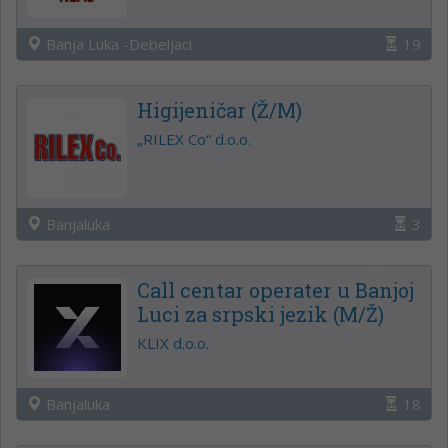
Banja Luka -Debeljaci
19
Higijeničar (Ž/M)
„RILEX Co“ d.o.o.
Banjaluka
3
Call centar operater u Banjoj
Luci za srpski jezik (M/Ž)
KLIX d.o.o.
Banjaluka
18