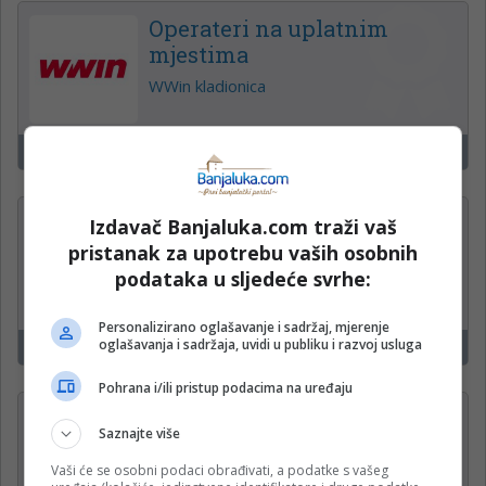
Operateri na uplatnim
mjestima
WWin kladionica
Čelinac, Kneževo, Derventa
15
Administrativni radnik u
Izdavač Banjaluka.com traži vaš
proizvodnji (m/ž)
pristanak za upotrebu vaših osobnih
podataka u sljedeće svrhe:
Krajina klas d.o.o.
Personalizirano oglašavanje i sadržaj, mjerenje
oglašavanja i sadržaja, uvidi u publiku i razvoj usluga
Banja Luka
15
Pohrana i/ili pristup podacima na uređaju
PROJEKTANT —
Saznajte više
ODRŽAVANJE OBJEKATA (m/
ž)
Vaši će se osobni podaci obrađivati, a podatke s vašeg