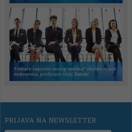
Trebate zaposliti novog radnika? Ukoliko imate
nedoumice, pročitajte OVAJ članak!
PRIJAVA NA NEWSLETTER