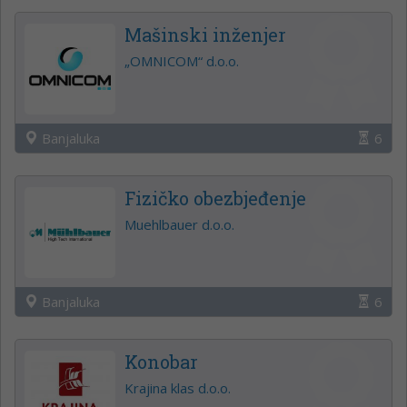
Mašinski inženjer
„OMNICOM“ d.o.o.
Banjaluka
6
Fizičko obezbjeđenje
Muehlbauer d.o.o.
Banjaluka
6
Konobar
Krajina klas d.o.o.