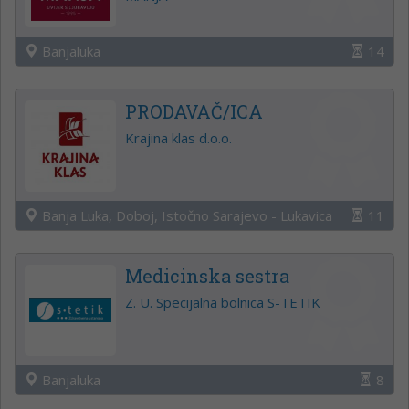
Banjaluka
14
PRODAVAČ/ICA
Krajina klas d.o.o.
Banja Luka, Doboj, Istočno Sarajevo - Lukavica
11
Medicinska sestra
Z. U. Specijalna bolnica S-TETIK
Banjaluka
8