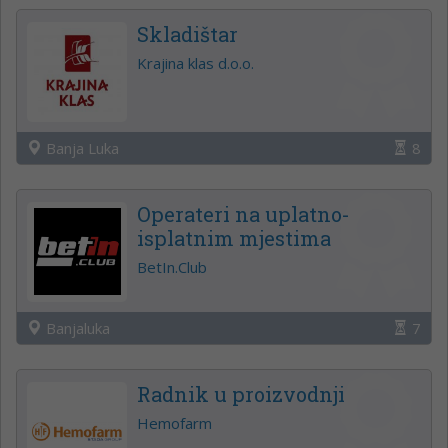
Skladištar
Krajina klas d.o.o.
Banja Luka
8
Operateri na uplatno-
isplatnim mjestima
BetIn.Club
Banjaluka
7
Radnik u proizvodnji
Hemofarm