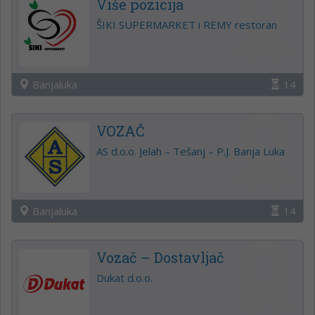
Više pozicija
ŠIKI SUPERMARKET i REMY restoran
Banjaluka
14
VOZAČ
AS d.o.o. Jelah – Tešanj – P.J. Banja Luka
Banjaluka
14
Vozač – Dostavljač
Dukat d.o.o.