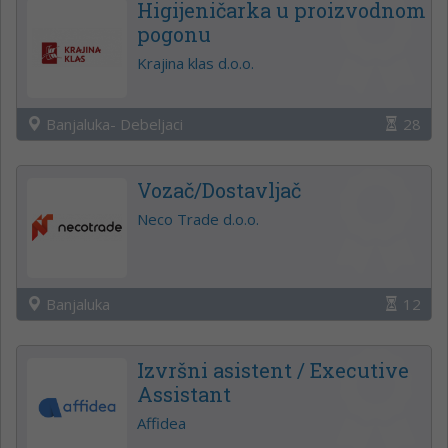
Higijeničarka u proizvodnom
pogonu
Krajina klas d.o.o.
Banjaluka- Debeljaci
28
Vozač/Dostavljač
Neco Trade d.o.o.
Banjaluka
12
Izvršni asistent / Executive
Assistant
Affidea