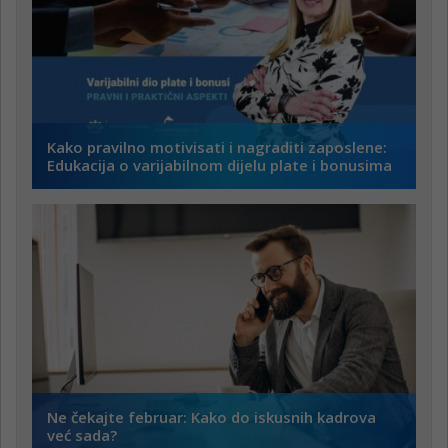
Kako pravilno motivisati i nagraditi zaposlene:
Edukacija o varijabilnom dijelu plate i bonusima
Ne čekajte februar: Kako do iskusnih kadrova
već sada?