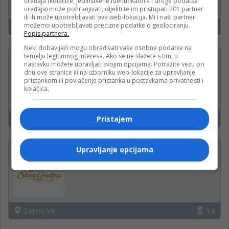
uređaja (kolačiće, jedinstvene identifikatore i druge podatke
Krajina klas d.o.o.
uređaja) može pohranjivati, dijeliti te im pristupati 201 partner
ili ih može upotrebljavati ova web-lokacija. Mi i naši partneri
možemo upotrebljavati precizne podatke o geolociranju.
Banjaluka
14
Popis partnera.
Neki dobavljači mogu obrađivati vaše osobne podatke na
temelju legitimnog interesa. Ako se ne slažete s tim, u
Operateri na uplatnim
nastavku možete upravljati svojim opcijama. Potražite vezu pri
mjestima
dnu ove stranice ili na izborniku web-lokacije za upravljanje
pristankom ili povlačenje pristanka u postavkama privatnosti i
Mozzart
kolačića.
Banjaluka
14
Pristajem
Upravljanje opcijama
Kuvar u restoranu (M/Ž)
Restoran Stara Gradina
Zeleni Vir
14