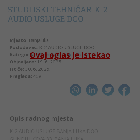
STUDIJSKI TEHNIČAR-K-2
AUDIO USLUGE DOO
Mjesto:
Banjaluka
Poslodavac:
K-2 AUDIO USLUGE DOO
Ovaj oglas je istekao
Kategorija:
Mašinstvo i elektrotehnika
Objavljeno:
19. 6. 2025.
Ističe:
30. 6. 2025.
Pregleda:
458
Opis radnog mjesta
K-2 AUDIO USLUGE BANjA LUKA DOO
GUNDULIĆEVA 33, BANjA LUKA