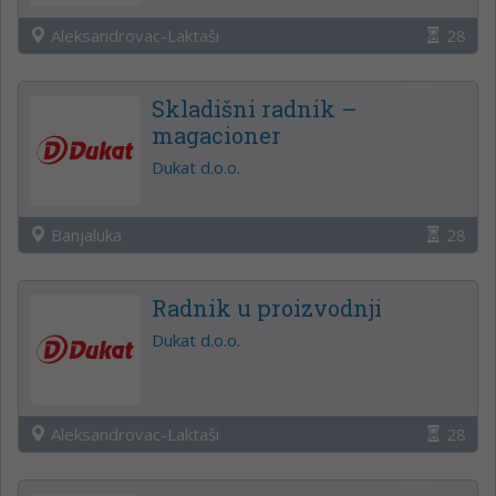
Aleksandrovac-Laktaši
28
Skladišni radnik –
magacioner
Dukat d.o.o.
Banjaluka
28
Radnik u proizvodnji
Dukat d.o.o.
Aleksandrovac-Laktaši
28