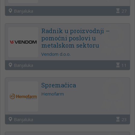
Banjaluka
27
Radnik u proizvodnji –
pomoćni poslovi u
metalskom sektoru
Vendom d.o.o.
Banjaluka
11
Spremačica
Hemofarm
Banjaluka
23