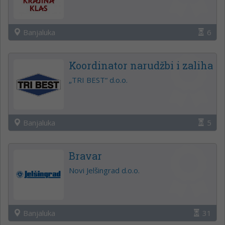
Banjaluka
6
Koordinator narudžbi i zaliha
„TRI BEST“ d.o.o.
Banjaluka
5
Bravar
Novi Jelšingrad d.o.o.
Banjaluka
31