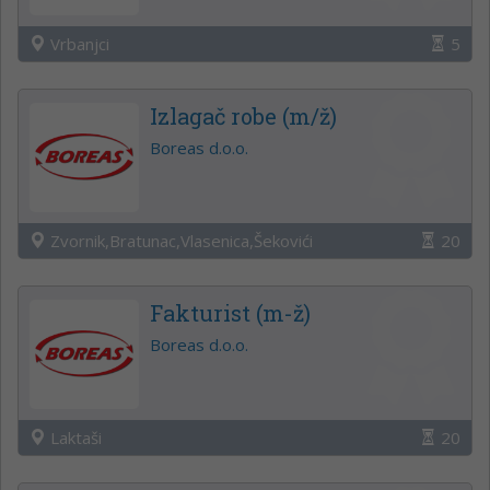
Vrbanjci
5
Izlagač robe (m/ž)
Boreas d.o.o.
Zvornik,Bratunac,Vlasenica,Šekovići
20
Fakturist (m-ž)
Boreas d.o.o.
Laktaši
20