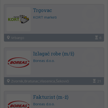
Trgovac
KORT marketi
Vrbanjci
6
Izlagač robe (m/ž)
Boreas d.o.o.
Zvornik,Bratunac,Vlasenica,Šekovići
21
Fakturist (m-ž)
Boreas d.o.o.