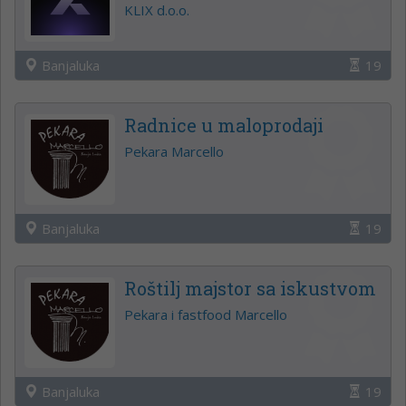
KLIX d.o.o.
Banjaluka
19
Radnice u maloprodaji
Pekara Marcello
Banjaluka
19
Roštilj majstor sa iskustvom
Pekara i fastfood Marcello
Banjaluka
19