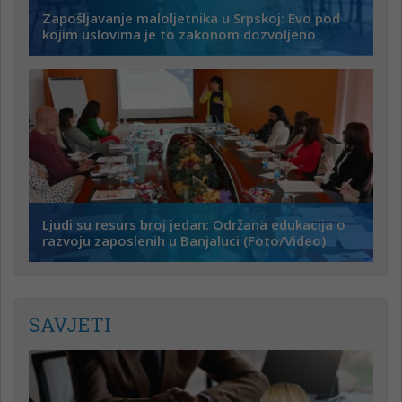
Zapošljavanje maloljetnika u Srpskoj: Evo pod
kojim uslovima je to zakonom dozvoljeno
Ljudi su resurs broj jedan: Održana edukacija o
razvoju zaposlenih u Banjaluci (Foto/Video)
SAVJETI