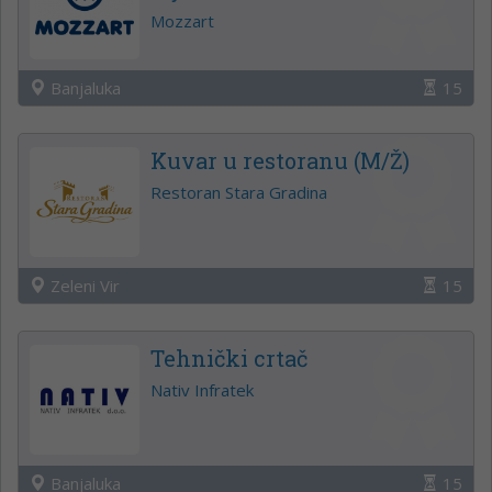
Mozzart
Banjaluka
15
Kuvar u restoranu (M/Ž)
Restoran Stara Gradina
Zeleni Vir
15
Tehnički crtač
Nativ Infratek
Banjaluka
15