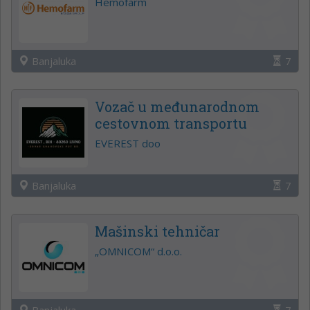
Hemofarm
Banjaluka
7
Vozač u međunarodnom
cestovnom transportu
EVEREST doo
Banjaluka
7
Mašinski tehničar
„OMNICOM“ d.o.o.
Banjaluka
7