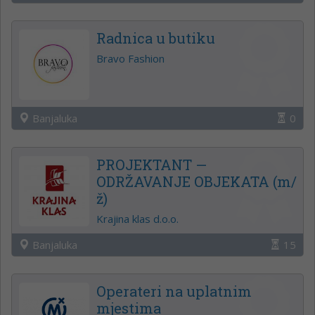
Radnica u butiku
Bravo Fashion
Banjaluka
0
PROJEKTANT —
ODRŽAVANJE OBJEKATA (m/
ž)
Krajina klas d.o.o.
Banjaluka
15
Operateri na uplatnim
mjestima