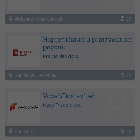
Aleksandrovac-Laktaši
29
Higijeničarka u proizvodnom
pogonu
Krajina klas d.o.o.
Banjaluka- Debeljaci
29
Vozač/Dostavljač
Neco Trade d.o.o.
Banjaluka
13