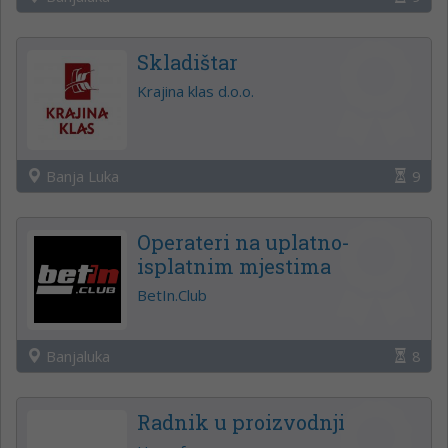
Skladištar
Krajina klas d.o.o.
Banja Luka
9
Operateri na uplatno-
isplatnim mjestima
BetIn.Club
Banjaluka
8
Radnik u proizvodnji