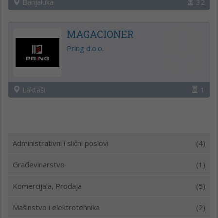
Banjaluka
32
MAGACIONER
Pring d.o.o.
Laktaši
1
Administrativni i slični poslovi
(4)
Građevinarstvo
(1)
Komercijala, Prodaja
(5)
Mašinstvo i elektrotehnika
(2)