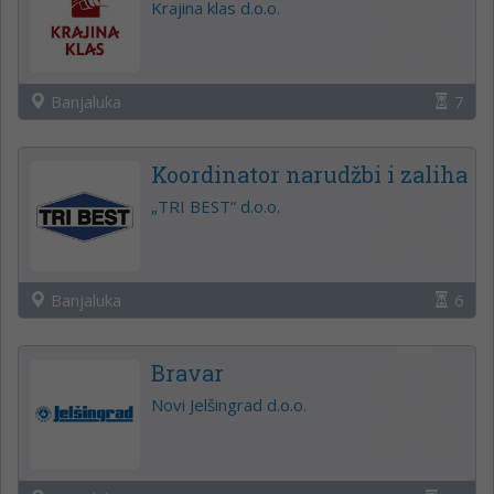
Krajina klas d.o.o.
Banjaluka
7
Koordinator narudžbi i zaliha
„TRI BEST“ d.o.o.
Banjaluka
6
Bravar
Novi Jelšingrad d.o.o.