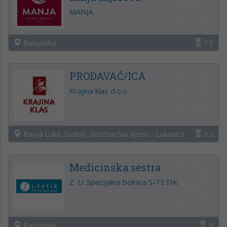
MANJA
Banjaluka
15
PRODAVAČ/ICA
Krajina klas d.o.o.
Banja Luka, Doboj, Istočno Sarajevo - Lukavica
12
Medicinska sestra
Z. U. Specijalna bolnica S-TETIK
Banjaluka
9