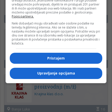
uređaja (kolačiće, jedinstvene identifikatore i druge podatke
uređaja) može pohranjivati, dijeliti te im pristupati 201 partner
ili ih može upotrebljavati ova web-lokacija. Mi i naši partneri
možemo upotrebljavati precizne podatke o geolociranju.
Popis partnera.
Banjaluka
19
Neki dobavljači mogu obrađivati vaše osobne podatke na
temelju legitimnog interesa. Ako se ne slažete s tim, u
nastavku možete upravljati svojim opcijama. Potražite vezu pri
Operateri na uplatnim
dnu ove stranice ili na izborniku web-lokacije za upravljanje
pristankom ili povlačenje pristanka u postavkama privatnosti i
mjestima
kolačića.
WWin kladionica
Pristajem
Čelinac, Kneževo, Derventa
16
Upravljanje opcijama
Administrativni radnik u
proizvodnji (m/ž)
Krajina klas d.o.o.
Banja Luka
16