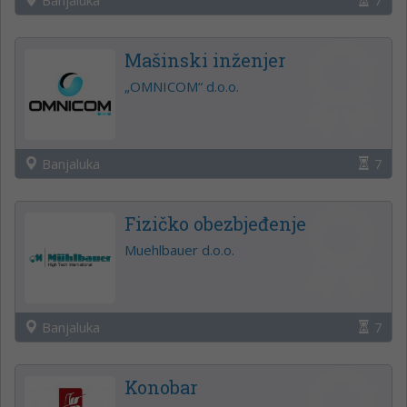
Mašinski inženjer
„OMNICOM“ d.o.o.
Banjaluka
7
Fizičko obezbjeđenje
Muehlbauer d.o.o.
Banjaluka
7
Konobar