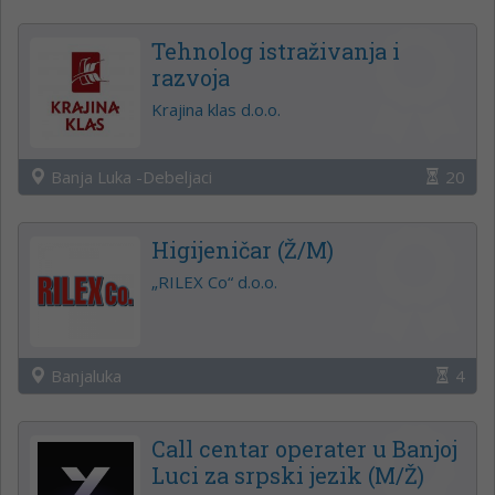
Tehnolog istraživanja i
razvoja
Krajina klas d.o.o.
Banja Luka -Debeljaci
20
Higijeničar (Ž/M)
„RILEX Co“ d.o.o.
Banjaluka
4
Call centar operater u Banjoj
Luci za srpski jezik (M/Ž)