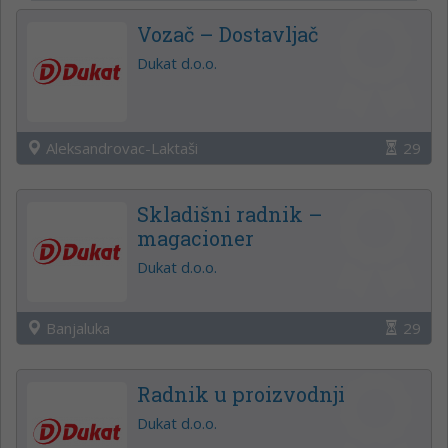
Vozač – Dostavljač
Dukat d.o.o.
Aleksandrovac-Laktaši
29
Skladišni radnik –
magacioner
Dukat d.o.o.
Banjaluka
29
Radnik u proizvodnji
Dukat d.o.o.