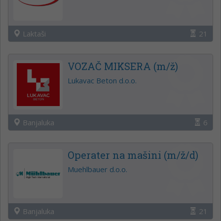
Laktaši
21
VOZAČ MIKSERA (m/ž)
Lukavac Beton d.o.o.
Banjaluka
6
Operater na mašini (m/ž/d)
Muehlbauer d.o.o.
Banjaluka
21