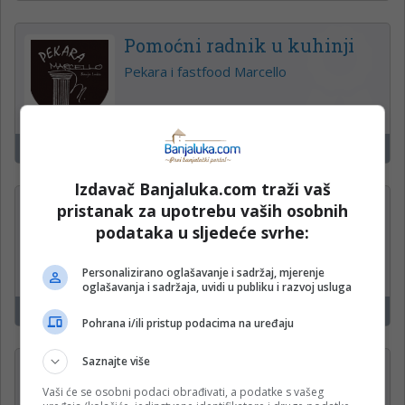
Pomoćni radnik u kuhinji
Pekara i fastfood Marcello
Banjaluka
19
Izdavač Banjaluka.com traži vaš
Više pozicija
pristanak za upotrebu vaših osobnih
podataka u sljedeće svrhe:
ŠIKI SUPERMARKET
Personalizirano oglašavanje i sadržaj, mjerenje
oglašavanja i sadržaja, uvidi u publiku i razvoj usluga
Banjaluka
4
Pohrana i/ili pristup podacima na uređaju
Saznajte više
Konobar
Vaši će se osobni podaci obrađivati, a podatke s vašeg
MK Istok