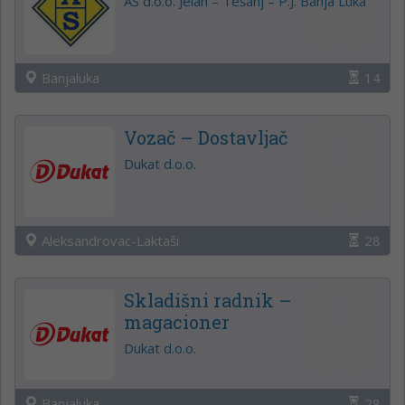
AS d.o.o. Jelah – Tešanj – P.J. Banja Luka
Banjaluka
14
Vozač – Dostavljač
Dukat d.o.o.
Aleksandrovac-Laktaši
28
Skladišni radnik –
magacioner
Dukat d.o.o.
Banjaluka
28