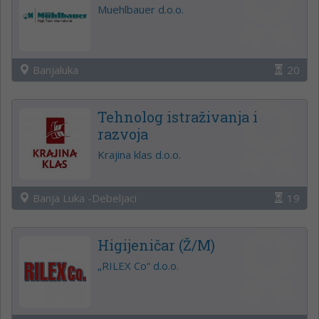
Muehlbauer d.o.o.
Banjaluka
20
Tehnolog istraživanja i
razvoja
Krajina klas d.o.o.
Banja Luka -Debeljaci
19
Higijeničar (Ž/M)
„RILEX Co“ d.o.o.