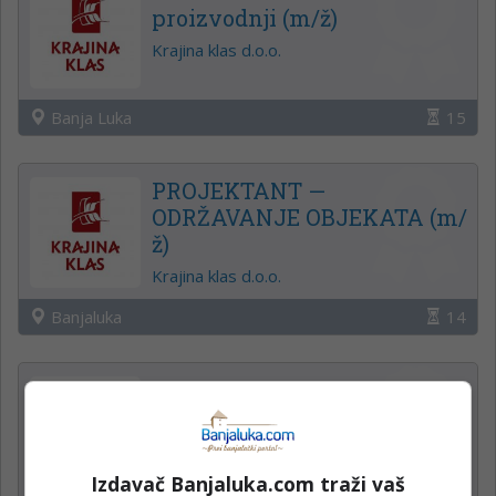
proizvodnji (m/ž)
Krajina klas d.o.o.
Banja Luka
15
PROJEKTANT —
ODRŽAVANJE OBJEKATA (m/
ž)
Krajina klas d.o.o.
Banjaluka
14
Operateri na uplatnim
mjestima
Mozzart
Izdavač Banjaluka.com traži vaš