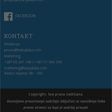
FACEBOOK
KONTAKT
Redakcija:
posao@banjaluka.com
Marketing:
+387 65 261 748 / +387 51 963 558
marketing@banjaluka.com
Radno vrijeme: 8h - 16h
Copyright. Sva prava zadržana.
Dozvoljeno preuzimanje sadržaja isključivo uz navođenje linka
prema stranici sa koje je sadržaj preuzet.