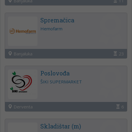
Banjaluka
11
Spremačica
Hemofarm
Banjaluka
23
Poslovođa
ŠIKI SUPERMARKET
Derventa
6
Skladištar (m)