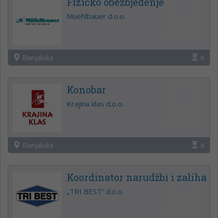
Fizičko obezbjeđenje
Muehlbauer d.o.o.
Banjaluka
6
Konobar
Krajina klas d.o.o.
Banjaluka
6
Koordinator narudžbi i zaliha
„TRI BEST“ d.o.o.