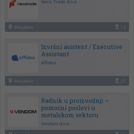
Neco Trade d.o.o.
Banjaluka
12
Izvršni asistent / Executive
Assistant
Affidea
Banjaluka
27
Radnik u proizvodnji –
pomoćni poslovi u
metalskom sektoru
Vendom d.o.o.