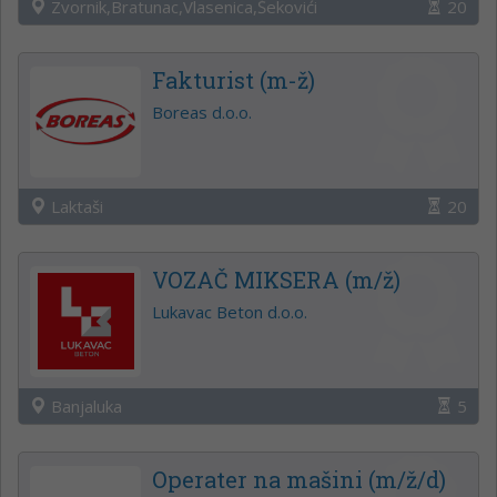
Zvornik,Bratunac,Vlasenica,Šekovići
20
Fakturist (m-ž)
Boreas d.o.o.
Laktaši
20
VOZAČ MIKSERA (m/ž)
Lukavac Beton d.o.o.
Banjaluka
5
Operater na mašini (m/ž/d)