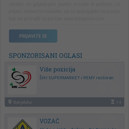
Ukoliko se prijavljujete putem e-maila ili poštom, uz
prijavu obavezno navedite da se prijavljujete na posao
koji ste pronašli na portalu www.banjaluka.com.
PRIJAVITE SE
SPONZORISANI OGLASI
Više pozicija
ŠIKI SUPERMARKET i REMY restoran
Banjaluka
14
VOZAČ