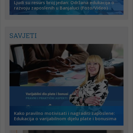
Ljudi su resurs broj jedan: Održana edukacija o
razvoju zaposlenih u Banjaluci (Foto/Video)
SAVJETI
Kako pravilno motivisati i nagraditi zaposlene:
Edukacija o varijabilnom dijelu plate i bonusima