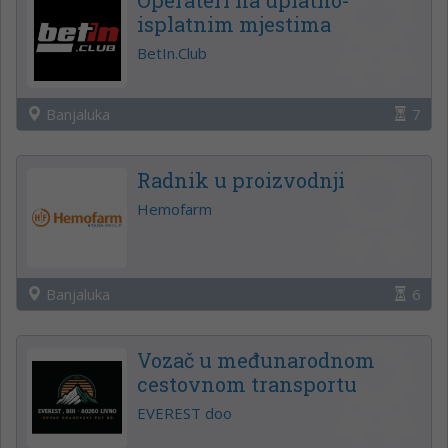
isplatnim mjestima
BetIn.Club
Banjaluka
7
Radnik u proizvodnji
Hemofarm
Banjaluka
6
Vozač u međunarodnom
cestovnom transportu
EVEREST doo