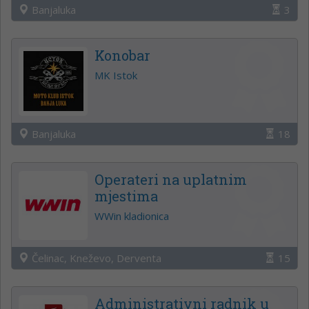
Banjaluka
3
Konobar
MK Istok
Banjaluka
18
Operateri na uplatnim
mjestima
WWin kladionica
Čelinac, Kneževo, Derventa
15
Administrativni radnik u