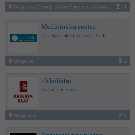
Banja Luka, Doboj, Istočno Sarajevo - Lukavica
11
Medicinska sestra
Z. U. Specijalna bolnica S-TETIK
Banjaluka
8
Skladištar
Krajina klas d.o.o.
Banja Luka
8
Operateri na uplatno-