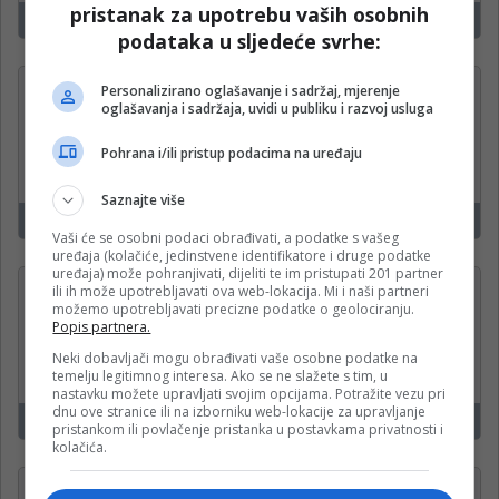
pristanak za upotrebu vaših osobnih
Banjaluka
14
podataka u sljedeće svrhe:
Kuvar u restoranu (M/Ž)
Personalizirano oglašavanje i sadržaj, mjerenje
oglašavanja i sadržaja, uvidi u publiku i razvoj usluga
Restoran Stara Gradina
Pohrana i/ili pristup podacima na uređaju
Saznajte više
Zeleni Vir
14
Vaši će se osobni podaci obrađivati, a podatke s vašeg
uređaja (kolačiće, jedinstvene identifikatore i druge podatke
uređaja) može pohranjivati, dijeliti te im pristupati 201 partner
Tehnički crtač
ili ih može upotrebljavati ova web-lokacija. Mi i naši partneri
možemo upotrebljavati precizne podatke o geolociranju.
Nativ Infratek
Popis partnera.
Neki dobavljači mogu obrađivati vaše osobne podatke na
temelju legitimnog interesa. Ako se ne slažete s tim, u
nastavku možete upravljati svojim opcijama. Potražite vezu pri
dnu ove stranice ili na izborniku web-lokacije za upravljanje
Banjaluka
14
pristankom ili povlačenje pristanka u postavkama privatnosti i
kolačića.
Radnik u proizvodnji za