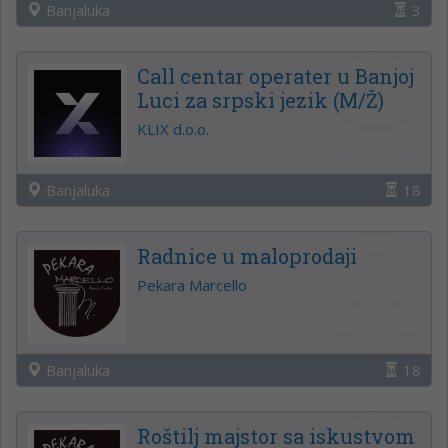
Banjaluka
3
Call centar operater u Banjoj
Luci za srpski jezik (M/Ž)
KLIX d.o.o.
Banjaluka
18
Radnice u maloprodaji
Pekara Marcello
Banjaluka
18
Roštilj majstor sa iskustvom