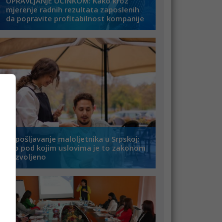
UPRAVLJANJE UČINKOM: Kako kroz
mjerenje radnih rezultata zaposlenih
da popravite profitabilnost kompanije
Zapošljavanje maloljetnika u Srpskoj:
Evo pod kojim uslovima je to zakonom
dozvoljeno