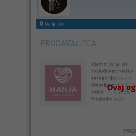
Banjaluka
PRODAVAČ/ICA
Mjesto:
Banjaluka
Poslodavac:
MANJA
Kategorija:
Ostalo
Objavljeno:
11. 6. 20
Ovaj og
Ističe:
11. 7. 2026.
Pregleda:
2429
PRO