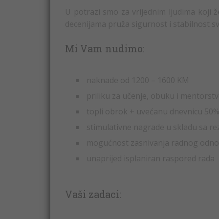
U potrazi smo za vrijednim ljudima koji ž
decenijama pruža sigurnost i stabilnost s
Mi Vam nudimo:
naknade od 1200 – 1600 KM
priliku za učenje, obuku i mentorst
topli obrok + uvećanu dnevnicu 50% 
stimulativne nagrade u skladu sa re
mogućnost zasnivanja radnog odno
unaprijed isplaniran raspored rada
Vaši zadaci: