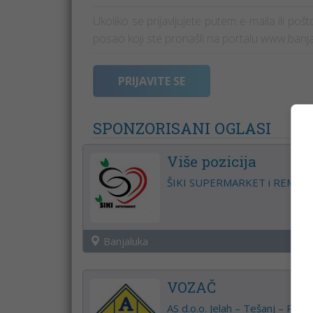
Ukoliko se prijavljujete putem e-maila ili po
posao koji ste pronašli na portalu www.banj
PRIJAVITE SE
SPONZORISANI OGLASI
Više pozicija
ŠIKI SUPERMARKET i REMY re
Banjaluka
VOZAČ
AS d.o.o. Jelah – Tešanj – P.J. 