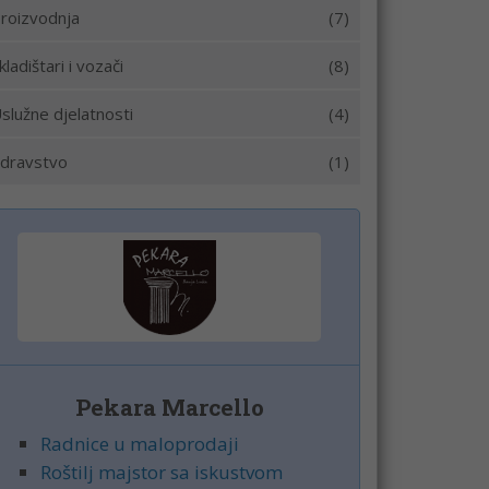
roizvodnja
(7)
kladištari i vozači
(8)
služne djelatnosti
(4)
dravstvo
(1)
Pekara Marcello
Radnice u maloprodaji
Roštilj majstor sa iskustvom