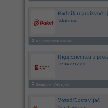
Radnik u proizvodnj
Dukat d.o.o.
Aleksandrovac-Laktaši
Higijeničarka u pr
Krajina klas d.o.o.
Banjaluka- Debeljaci
Vozač/Dostavljač
Neco Trade d.o.o.