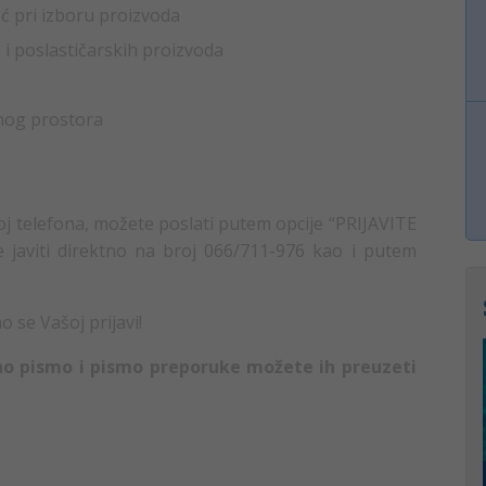
ć pri izboru proizvoda
 i poslastičarskih proizvoda
nog prostora
roj telefona, možete poslati putem opcije “PRIJAVITE
se javiti direktno na broj 066/711-976 kao i putem
 se Vašoj prijavi!
no pismo i pismo preporuke možete ih preuzeti