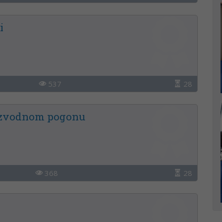
i
537
28
oizvodnom pogonu
368
28