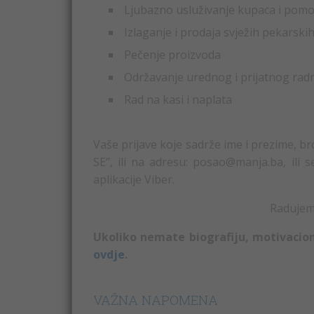
Ljubazno usluživanje kupaca i pomo
Izlaganje i prodaja svježih pekarskih
Pečenje proizvoda
Održavanje urednog i prijatnog rad
Rad na kasi i naplata
Vaše prijave koje sadrže ime i prezime, b
SE”, ili na adresu: posao@manja.ba, ili 
aplikacije Viber.
Radujemo
Ukoliko nemate biografiju, motivacio
ovdje
.
VAŽNA NAPOMENA