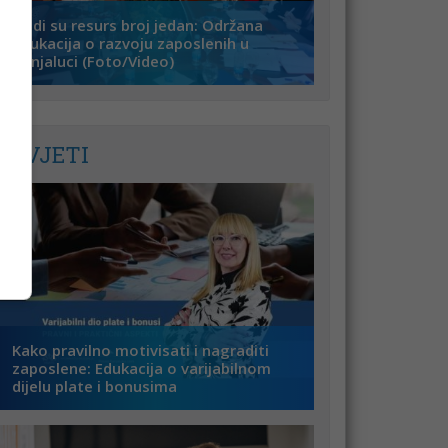
Ljudi su resurs broj jedan: Održana
edukacija o razvoju zaposlenih u
Banjaluci (Foto/Video)
SAVJETI
Kako pravilno motivisati i nagraditi
zaposlene: Edukacija o varijabilnom
dijelu plate i bonusima