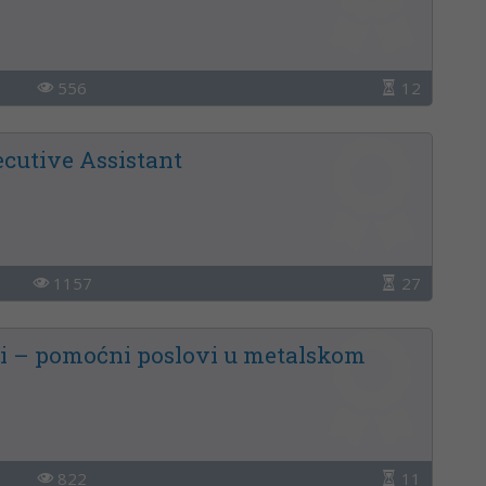
556
12
ecutive Assistant
1157
27
i – pomoćni poslovi u metalskom
822
11