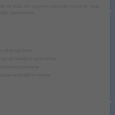
ele da budu dio uspješne pekarske industrije, koja
vojim zaposlenima.
vo od prvog dana
za rad nedeljom i praznicima
zultatima poslovanja
sa na neodrađeno vrijeme