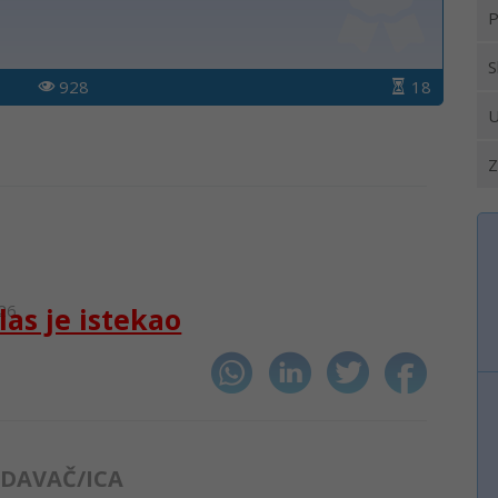
P
S
928
18
U
Z
26.
las je istekao
DAVAČ/ICA