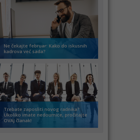
Ne čekajte februar: Kako do iskusnih
kadrova već sada?
Trebate zaposliti novog radnika?
Ukoliko imate nedoumice, pročitajte
OVAJ članak!