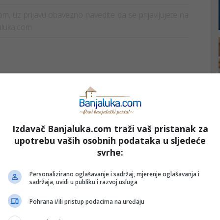
štom, uz prijavu obavezno navedite da se prijavljujete na
aluka.com.
Izdavač Banjaluka.com traži vaš pristanak za
storan
upotrebu vaših osobnih podataka u sljedeće
svrhe:
347
14
Personalizirano oglašavanje i sadržaj, mjerenje oglašavanja i
sadržaja, uvidi u publiku i razvoj usluga
Pohrana i/ili pristup podacima na uređaju
Banja Luka