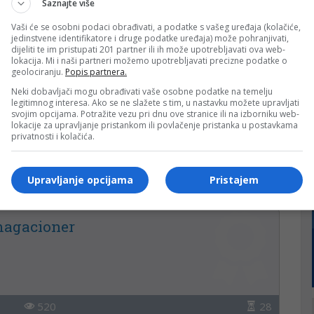
Saznajte više
Vaši će se osobni podaci obrađivati, a podatke s vašeg uređaja (kolačiće,
jedinstvene identifikatore i druge podatke uređaja) može pohranjivati,
dijeliti te im pristupati 201 partner ili ih može upotrebljavati ova web-
187
14
lokacija. Mi i naši partneri možemo upotrebljavati precizne podatke o
geolociranju.
Popis partnera.
Neki dobavljači mogu obrađivati vaše osobne podatke na temelju
legitimnog interesa. Ako se ne slažete s tim, u nastavku možete upravljati
svojim opcijama. Potražite vezu pri dnu ove stranice ili na izborniku web-
lokacije za upravljanje pristankom ili povlačenje pristanka u postavkama
privatnosti i kolačića.
Upravljanje opcijama
Pristajem
301
28
magacioner
520
28