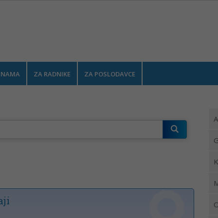
test
 NAMA
ZA RADNIKE
ZA POSLODAVCE
A
G
K
M
ji
O