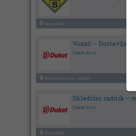
Banjaluka
Vozač – Dostavljač
Dukat d.o.o.
Aleksandrovac-Laktaši
Skladišni radnik – 
Dukat d.o.o.
Banjaluka