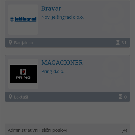
Bravar
Novi Jelšingrad d.o.o.
Banjaluka
31
MAGACIONER
Pring d.o.o.
Laktaši
0
Administrativni i slični poslovi
(4)