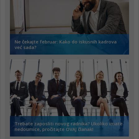
Ne čekajte februar: Kako do iskusnih kadrova
već sada?
Trebate zaposliti novog radnika? Ukoliko imate
nedoumice, pročitajte OVAJ članak!