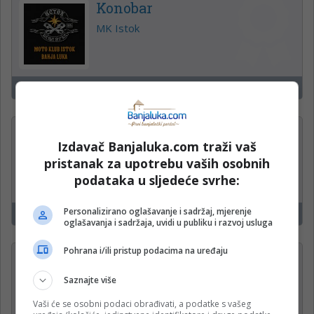
Konobar
MK Istok
Banjaluka
18
Operateri na uplatnim
Izdavač Banjaluka.com traži vaš
mjestima
pristanak za upotrebu vaših osobnih
WWin kladionica
podataka u sljedeće svrhe:
Personalizirano oglašavanje i sadržaj, mjerenje
Čelinac, Kneževo, Derventa
15
oglašavanja i sadržaja, uvidi u publiku i razvoj usluga
Pohrana i/ili pristup podacima na uređaju
Administrativni radnik u
proizvodnji (m/ž)
Saznajte više
Krajina klas d.o.o.
Vaši će se osobni podaci obrađivati, a podatke s vašeg