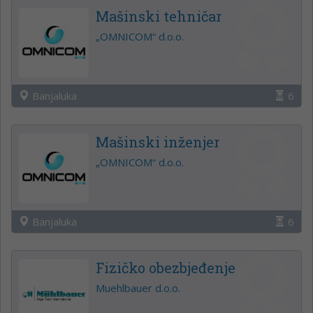
Mašinski tehničar
„OMNICOM“ d.o.o.
Banjaluka
6
Mašinski inženjer
„OMNICOM“ d.o.o.
Banjaluka
6
Fizičko obezbjeđenje
Muehlbauer d.o.o.