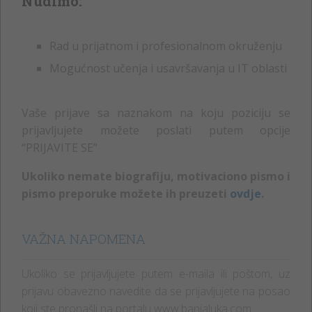
Nudimo:
Rad u prijatnom i profesionalnom okruženju
Mogućnost učenja i usavršavanja u IT oblasti
Vaše prijave sa naznakom na koju poziciju se
prijavljujete možete poslati putem opcije
“PRIJAVITE SE”
Ukoliko nemate biografiju, motivaciono pismo i
pismo preporuke možete ih preuzeti
ovdje
.
VAŽNA NAPOMENA
Ukoliko se prijavljujete putem e-maila ili poštom, uz
prijavu obavezno navedite da se prijavljujete na posao
koji ste pronašli na portalu www.banjaluka.com.