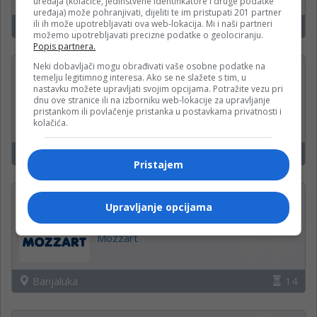
uređaja (kolačiće, jedinstvene identifikatore i druge podatke
uređaja) može pohranjivati, dijeliti te im pristupati 201 partner
ili ih može upotrebljavati ova web-lokacija. Mi i naši partneri
Banja Luka
15
možemo upotrebljavati precizne podatke o geolociranju.
Popis partnera.
Neki dobavljači mogu obrađivati vaše osobne podatke na
PROJEKTANT —
temelju legitimnog interesa. Ako se ne slažete s tim, u
ODRŽAVANJE OBJEKATA (m/
nastavku možete upravljati svojim opcijama. Potražite vezu pri
dnu ove stranice ili na izborniku web-lokacije za upravljanje
ž)
pristankom ili povlačenje pristanka u postavkama privatnosti i
kolačića.
Krajina klas d.o.o.
Banjaluka
14
Pristajem
Operateri na uplatnim
Upravljanje opcijama
mjestima
Mozzart
Banjaluka
14