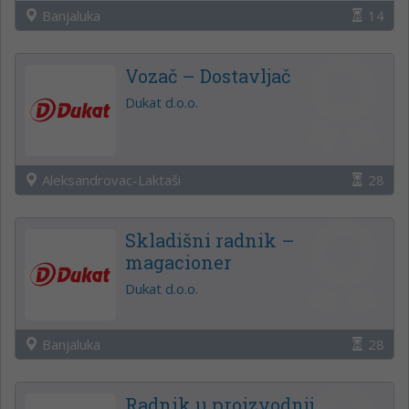
Banjaluka
14
Vozač – Dostavljač
Dukat d.o.o.
Aleksandrovac-Laktaši
28
Skladišni radnik –
magacioner
Dukat d.o.o.
Banjaluka
28
Radnik u proizvodnji