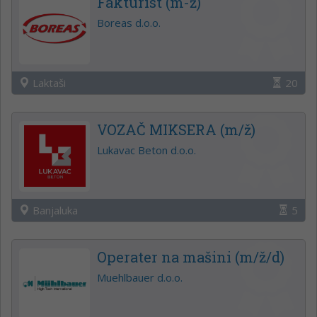
Fakturist (m-ž)
Boreas d.o.o.
Laktaši
20
VOZAČ MIKSERA (m/ž)
Lukavac Beton d.o.o.
Banjaluka
5
Operater na mašini (m/ž/d)
Muehlbauer d.o.o.