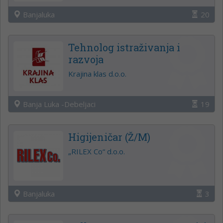
Banjaluka
20
Tehnolog istraživanja i
razvoja
Krajina klas d.o.o.
Banja Luka -Debeljaci
19
Higijeničar (Ž/M)
„RILEX Co“ d.o.o.
Banjaluka
3