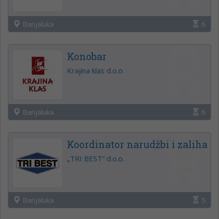
Banjaluka
6
Konobar
Krajina klas d.o.o.
Banjaluka
6
Koordinator narudžbi i zaliha
„TRI BEST“ d.o.o.
Banjaluka
5