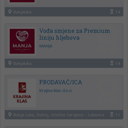
Banjaluka
14
Vođa smjene za Premium
liniju hljebova
MANJA
Banjaluka
14
PRODAVAČ/ICA
Krajina klas d.o.o.
Banja Luka, Doboj, Istočno Sarajevo - Lukavica
11