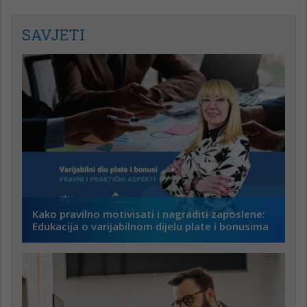
SAVJETI
Kako pravilno motivisati i nagraditi zaposlene:
Edukacija o varijabilnom dijelu plate i bonusima