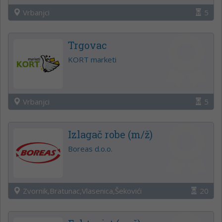
Vrbanjci
5
Trgovac
KORT marketi
Vrbanjci
5
Izlagač robe (m/ž)
Boreas d.o.o.
Zvornik,Bratunac,Vlasenica,Šekovići
20