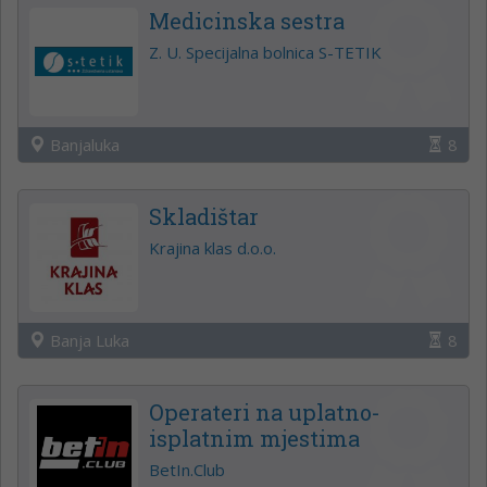
Medicinska sestra
Z. U. Specijalna bolnica S-TETIK
Banjaluka
8
Skladištar
Krajina klas d.o.o.
Banja Luka
8
Operateri na uplatno-
isplatnim mjestima
BetIn.Club