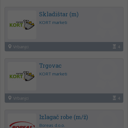
Skladištar (m)
KORT marketi
Vrbanjci
4
Trgovac
KORT marketi
Vrbanjci
4
Izlagač robe (m/ž)
Boreas d.o.o.