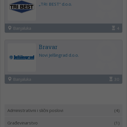
„TRI BEST“ d.o.o.
Banjaluka
4
Bravar
Novi Jelšingrad d.o.o.
Banjaluka
30
Administrativni i slični poslovi
(4)
Građevinarstvo
(1)