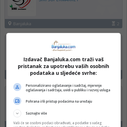
Banjaluka
2
Konobar
MK Istok
Izdavač Banjaluka.com traži vaš
pristanak za upotrebu vaših osobnih
podataka u sljedeće svrhe:
Banjaluka
17
Personalizirano oglašavanje i sadržaj, mjerenje
oglašavanja i sadržaja, uvidi u publiku i razvoj usluga
Operateri na uplatnim
mjestima
Pohrana i/ili pristup podacima na uređaju
WWin kladionica
Saznajte više
Vaši će se osobni podaci obrađivati, a podatke s vašeg
Čelinac, Kneževo, Derventa
14