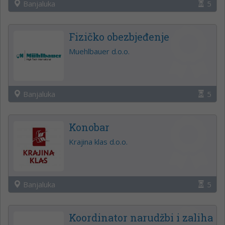
Banjaluka
5
Fizičko obezbjeđenje
Muehlbauer d.o.o.
Banjaluka
5
Konobar
Krajina klas d.o.o.
Banjaluka
5
Koordinator narudžbi i zaliha