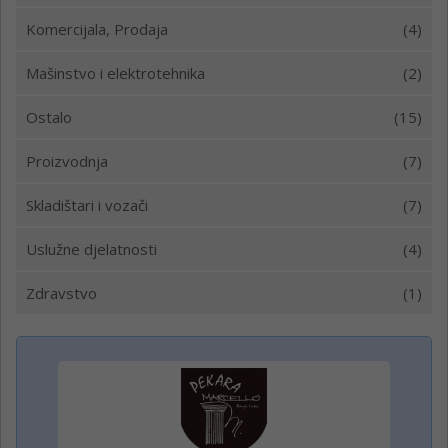
Komercijala, Prodaja
(4)
Mašinstvo i elektrotehnika
(2)
Ostalo
(15)
Proizvodnja
(7)
Skladištari i vozači
(7)
Uslužne djelatnosti
(4)
Zdravstvo
(1)