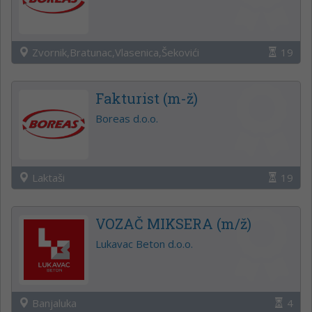
Zvornik,Bratunac,Vlasenica,Šekovići
19
Fakturist (m-ž)
Boreas d.o.o.
Laktaši
19
VOZAČ MIKSERA (m/ž)
Lukavac Beton d.o.o.
Banjaluka
4