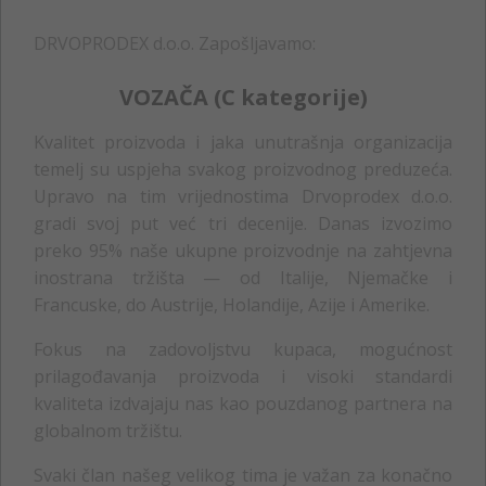
DRVOPRODEX d.o.o. Zapošljavamo:
VOZAČA (C kategorije)
Kvalitet proizvoda i jaka unutrašnja organizacija
temelj su uspjeha svakog proizvodnog preduzeća.
Upravo na tim vrijednostima Drvoprodex d.o.o.
gradi svoj put već tri decenije. Danas izvozimo
preko 95% naše ukupne proizvodnje na zahtjevna
inostrana tržišta — od Italije, Njemačke i
Francuske, do Austrije, Holandije, Azije i Amerike.
Fokus na zadovoljstvu kupaca, mogućnost
prilagođavanja proizvoda i visoki standardi
kvaliteta izdvajaju nas kao pouzdanog partnera na
globalnom tržištu.
Svaki član našeg velikog tima je važan za konačno