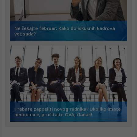
Ne čekajte februar: Kako do iskusnih kadrova
već sada?
Trebate zaposliti novog radnika? Ukoliko imate
nedoumice, pročitajte OVAJ članak!