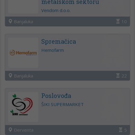
metalskom sektoru
Vendom d.o.o.
Banjaluka
10
Spremačica
Hemofarm
Banjaluka
22
Poslovođa
ŠIKI SUPERMARKET
Derventa
5