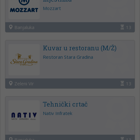
Mozzart
Banjaluka
13
Kuvar u restoranu (M/Ž)
Restoran Stara Gradina
Zeleni Vir
13
Tehnički crtač
Nativ Infratek
Banjaluka
13