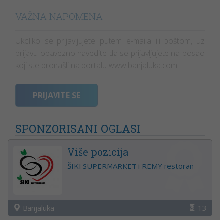
VAŽNA NAPOMENA
Ukoliko se prijavljujete putem e-maila ili poštom, uz
prijavu obavezno navedite da se prijavljujete na posao
koji ste pronašli na portalu www.banjaluka.com.
PRIJAVITE SE
SPONZORISANI OGLASI
Više pozicija
ŠIKI SUPERMARKET i REMY restoran
Banjaluka
13