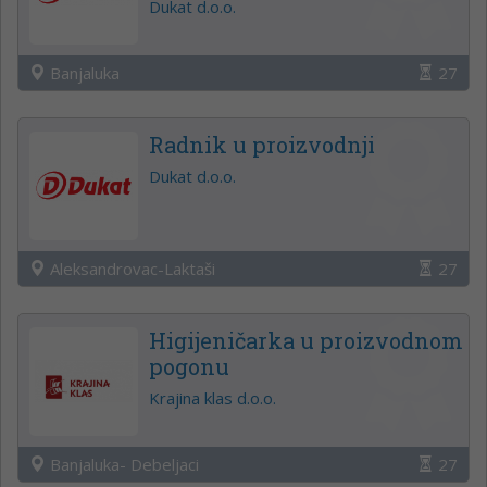
Dukat d.o.o.
Banjaluka
27
Radnik u proizvodnji
Dukat d.o.o.
Aleksandrovac-Laktaši
27
Higijeničarka u proizvodnom
pogonu
Krajina klas d.o.o.
Banjaluka- Debeljaci
27