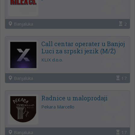
Banjaluka
2
Call centar operater u Banjoj
Luci za srpski jezik (M/Ž)
KLIX d.o.o.
Banjaluka
17
Radnice u maloprodaji
Pekara Marcello
Banjaluka
17