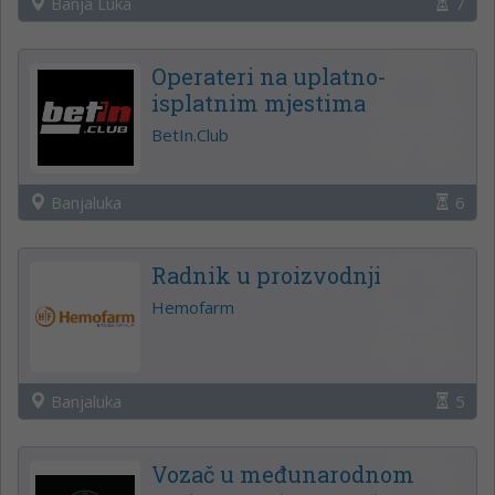
Banja Luka
7
Operateri na uplatno-
isplatnim mjestima
BetIn.Club
Banjaluka
6
Radnik u proizvodnji
Hemofarm
Banjaluka
5
Vozač u međunarodnom