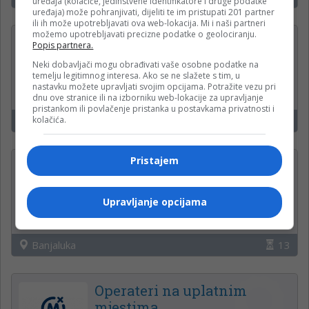
uređaja (kolačiće, jedinstvene identifikatore i druge podatke
uređaja) može pohranjivati, dijeliti te im pristupati 201 partner
ili ih može upotrebljavati ova web-lokacija. Mi i naši partneri
možemo upotrebljavati precizne podatke o geolociranju.
Administrativni radnik u
Popis partnera.
proizvodnji (m/ž)
Neki dobavljači mogu obrađivati vaše osobne podatke na
temelju legitimnog interesa. Ako se ne slažete s tim, u
Krajina klas d.o.o.
nastavku možete upravljati svojim opcijama. Potražite vezu pri
dnu ove stranice ili na izborniku web-lokacije za upravljanje
pristankom ili povlačenje pristanka u postavkama privatnosti i
kolačića.
Banja Luka
14
Pristajem
PROJEKTANT —
ODRŽAVANJE OBJEKATA (m/
ž)
Upravljanje opcijama
Krajina klas d.o.o.
Banjaluka
13
Operateri na uplatnim
mjestima