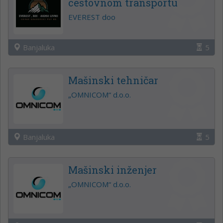
cestovnom transportu
EVEREST doo
Banjaluka
5
Mašinski tehničar
„OMNICOM“ d.o.o.
Banjaluka
5
Mašinski inženjer
„OMNICOM“ d.o.o.