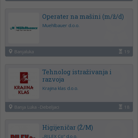
Operater na mašini (m/ž/d)
Muehlbauer d.o.o.
Banjaluka
19
Tehnolog istraživanja i
razvoja
Krajina klas d.o.o.
Banja Luka -Debeljaci
18
Higijeničar (Ž/M)
„RILEX Co“ d.o.o.