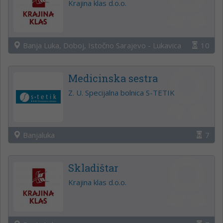
Krajina klas d.o.o.
Banja Luka, Doboj, Istočno Sarajevo - Lukavica
10
Medicinska sestra
Z. U. Specijalna bolnica S-TETIK
Banjaluka
7
Skladištar
Krajina klas d.o.o.