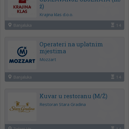
ž)
Krajina klas d.o.o.
Banjaluka
14
Operateri na uplatnim
mjestima
Mozzart
Banjaluka
14
Kuvar u restoranu (M/Ž)
Restoran Stara Gradina
Zeleni Vir
14