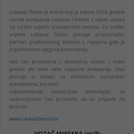
Lukavac Beton je brend koji je tokom 2014. godine
razvila kompanija Lukavac Cement s ciljem ulaska
na tržište svježih transportnih betona. Za kratko
vrijeme Lukavac Beton postaje prepoznatljiv
partner građevinskog sektora u regijama gdje je
organizovana njegova proizvodnja.
Ako ste proaktivna i dinamična osoba i želite
postati dio tima naše uspješne kompanije, koja
posluje u skladu sa vrhunskim europskim
standardima, koristeći
najsavremenije industrijske tehnologije, sa
zadovoljstvom Vas pozivamo da se prijavite na
poziciju:
www.lukavacbeton.ba
VOZAČ MIKSERA (m/ž)