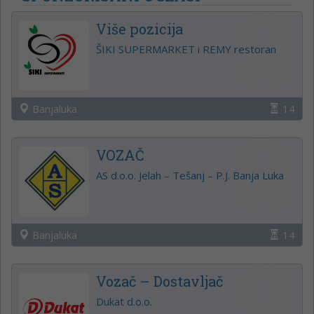
Više pozicija
ŠIKI SUPERMARKET i REMY restoran
Banjaluka
14
VOZAČ
AS d.o.o. Jelah – Tešanj – P.J. Banja Luka
Banjaluka
14
Vozač – Dostavljač
Dukat d.o.o.