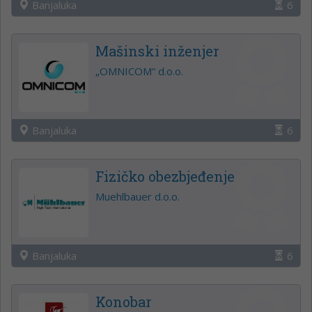
Banjaluka
6
Mašinski inženjer
„OMNICOM“ d.o.o.
Banjaluka
6
Fizičko obezbjeđenje
Muehlbauer d.o.o.
Banjaluka
6
Konobar