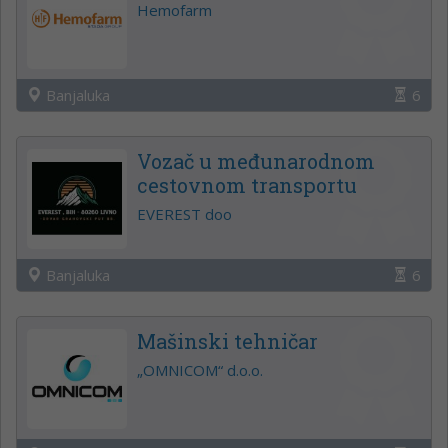
Hemofarm
Banjaluka
6
Vozač u međunarodnom
cestovnom transportu
EVEREST doo
Banjaluka
6
Mašinski tehničar
„OMNICOM“ d.o.o.