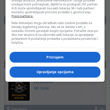
uređaja (kolačiće, jedinstvene identifikatore i druge podatke
uređaja) može pohranjivati, dijeliti te im pristupati 201 partner
ili ih može upotrebljavati ova web-lokacija. Mi i naši partneri
možemo upotrebljavati precizne podatke o geolociranju.
Popis partnera.
Banjaluka
18
Neki dobavljači mogu obrađivati vaše osobne podatke na
temelju legitimnog interesa. Ako se ne slažete s tim, u
nastavku možete upravljati svojim opcijama. Potražite vezu pri
dnu ove stranice ili na izborniku web-lokacije za upravljanje
Više pozicija
pristankom ili povlačenje pristanka u postavkama privatnosti i
kolačića.
ŠIKI SUPERMARKET
Pristajem
Banjaluka
3
Upravljanje opcijama
Konobar
MK Istok
Banjaluka
18