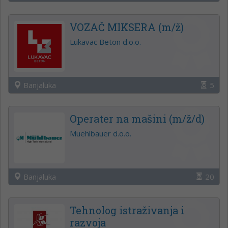
VOZAČ MIKSERA (m/ž)
Lukavac Beton d.o.o.
Banjaluka
5
Operater na mašini (m/ž/d)
Muehlbauer d.o.o.
Banjaluka
20
Tehnolog istraživanja i
razvoja