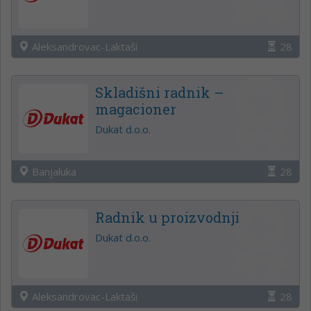
Aleksandrovac-Laktaši
28
Skladišni radnik –
magacioner
Dukat d.o.o.
Banjaluka
28
Radnik u proizvodnji
Dukat d.o.o.
Aleksandrovac-Laktaši
28