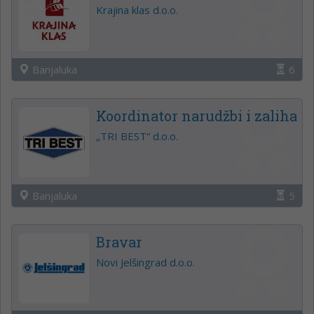
Krajina klas d.o.o.
Banjaluka
6
Koordinator narudžbi i zaliha
„TRI BEST“ d.o.o.
Banjaluka
5
Bravar
Novi Jelšingrad d.o.o.