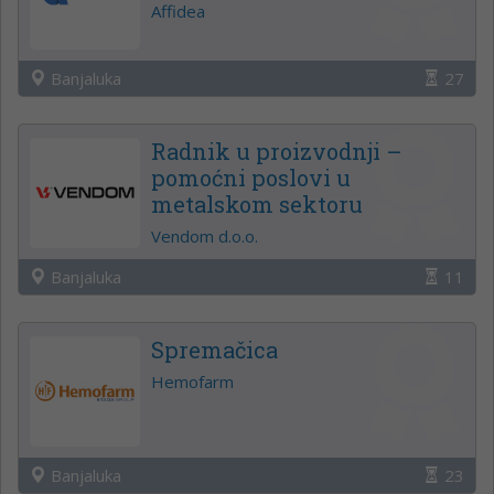
Affidea
Banjaluka
27
Radnik u proizvodnji –
pomoćni poslovi u
metalskom sektoru
Vendom d.o.o.
Banjaluka
11
Spremačica
Hemofarm
Banjaluka
23