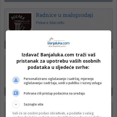
Radnice u maloprodaji
Pekara Marcello
Banjaluka
18
Izdavač Banjaluka.com traži vaš
pristanak za upotrebu vaših osobnih
Roštilj majstor sa iskustvom
podataka u sljedeće svrhe:
Pekara i fastfood Marcello
Personalizirano oglašavanje i sadržaj, mjerenje
oglašavanja i sadržaja, uvidi u publiku i razvoj usluga
Banjaluka
18
Pohrana i/ili pristup podacima na uređaju
Saznajte više
Pomoćni radnik u kuhinji
Vaši će se osobni podaci obrađivati, a podatke s vašeg
Pekara i fastfood Marcello