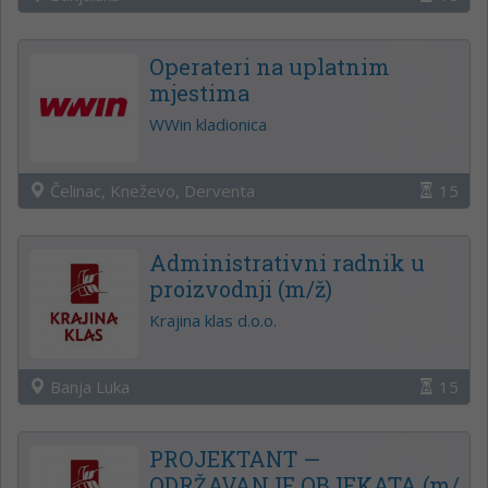
Operateri na uplatnim
mjestima
WWin kladionica
Čelinac, Kneževo, Derventa
15
Administrativni radnik u
proizvodnji (m/ž)
Krajina klas d.o.o.
Banja Luka
15
PROJEKTANT —
ODRŽAVANJE OBJEKATA (m/