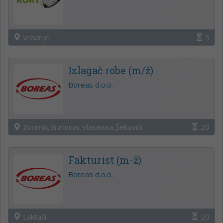
Vrbanjci
5
Izlagač robe (m/ž)
Boreas d.o.o.
Zvornik,Bratunac,Vlasenica,Šekovići
20
Fakturist (m-ž)
Boreas d.o.o.
Laktaši
20