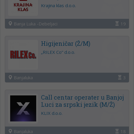
Krajina klas d.o.o.
Banja Luka -Debeljaci
19
Higijeničar (Ž/M)
„RILEX Co“ d.o.o.
Banjaluka
3
Call centar operater u Banjoj
Luci za srpski jezik (M/Ž)
KLIX d.o.o.
Banjaluka
18