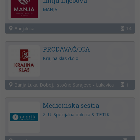
liniju hljebova
MANJA
Banjaluka
14
PRODAVAČ/ICA
Krajina klas d.o.o.
Banja Luka, Doboj, Istočno Sarajevo - Lukavica
11
Medicinska sestra
Z. U. Specijalna bolnica S-TETIK