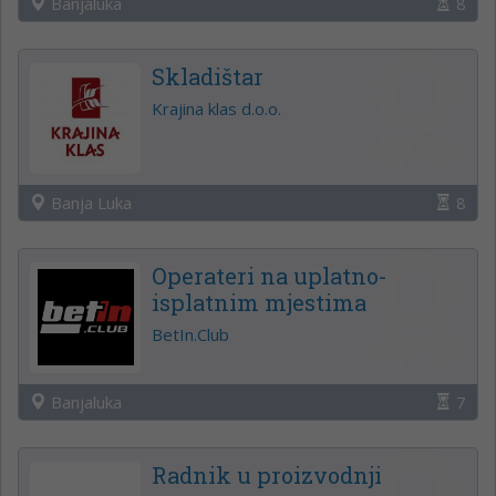
Banjaluka
8
Skladištar
Krajina klas d.o.o.
Banja Luka
8
Operateri na uplatno-
isplatnim mjestima
BetIn.Club
Banjaluka
7
Radnik u proizvodnji