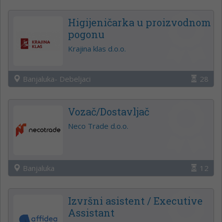
Higijeničarka u proizvodnom
pogonu
Krajina klas d.o.o.
Banjaluka- Debeljaci
28
Vozač/Dostavljač
Neco Trade d.o.o.
Banjaluka
12
Izvršni asistent / Executive
Assistant