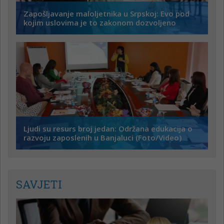
Zapošljavanje maloljetnika u Srpskoj: Evo pod
kojim uslovima je to zakonom dozvoljeno
Ljudi su resurs broj jedan: Održana edukacija o
razvoju zaposlenih u Banjaluci (Foto/Video)
SAVJETI