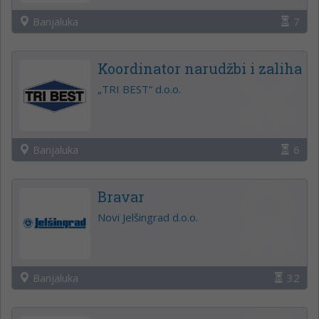
Banjaluka
7
Koordinator narudžbi i zaliha
„TRI BEST“ d.o.o.
Banjaluka
6
Bravar
Novi Jelšingrad d.o.o.
Banjaluka
32