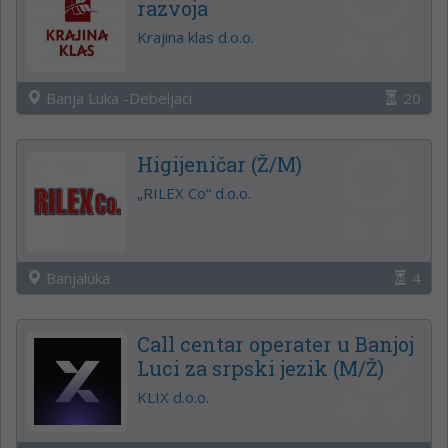
razvoja
Krajina klas d.o.o.
Banja Luka -Debeljaci
20
Higijeničar (Ž/M)
„RILEX Co“ d.o.o.
Banjaluka
4
Call centar operater u Banjoj
Luci za srpski jezik (M/Ž)
KLIX d.o.o.