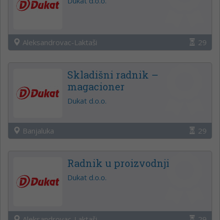
Dukat d.o.o.
Aleksandrovac-Laktaši
29
Skladišni radnik –
magacioner
Dukat d.o.o.
Banjaluka
29
Radnik u proizvodnji
Dukat d.o.o.
Aleksandrovac-Laktaši
29