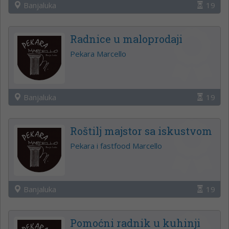
Banjaluka
19
Radnice u maloprodaji
Pekara Marcello
Banjaluka
19
Roštilj majstor sa iskustvom
Pekara i fastfood Marcello
Banjaluka
19
Pomoćni radnik u kuhinji