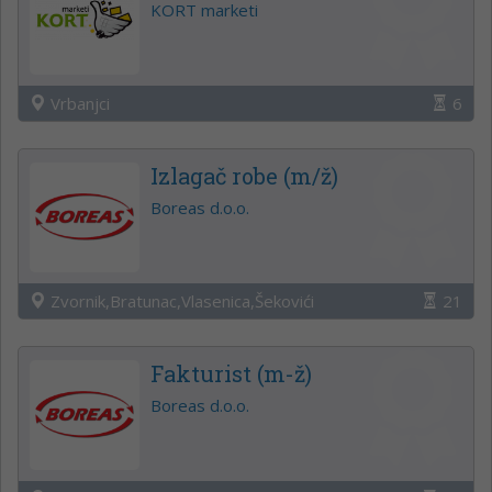
KORT marketi
Vrbanjci
6
Izlagač robe (m/ž)
Boreas d.o.o.
Zvornik,Bratunac,Vlasenica,Šekovići
21
Fakturist (m-ž)
Boreas d.o.o.