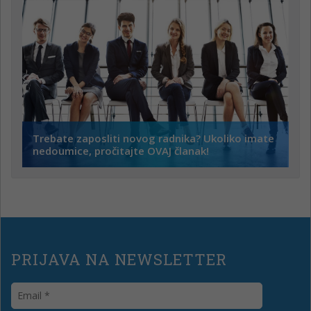
Trebate zaposliti novog radnika? Ukoliko imate
nedoumice, pročitajte OVAJ članak!
PRIJAVA NA NEWSLETTER