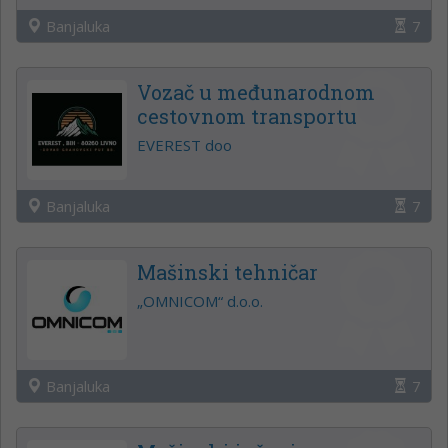
Banjaluka
7
Vozač u međunarodnom
cestovnom transportu
EVEREST doo
Banjaluka
7
Mašinski tehničar
„OMNICOM“ d.o.o.
Banjaluka
7