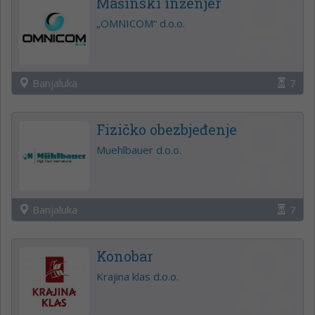
Mašinski inženjer
„OMNICOM“ d.o.o.
Banjaluka
7
Fizičko obezbjeđenje
Muehlbauer d.o.o.
Banjaluka
7
Konobar
Krajina klas d.o.o.