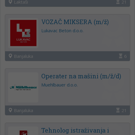
Laktaši
21
VOZAČ MIKSERA (m/ž)
Lukavac Beton d.o.o.
Banjaluka
6
Operater na mašini (m/ž/d)
Muehlbauer d.o.o.
Banjaluka
21
Tehnolog istraživanja i