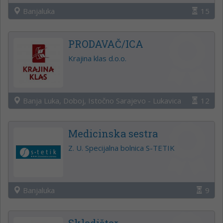
Banjaluka
15
PRODAVAČ/ICA
Krajina klas d.o.o.
Banja Luka, Doboj, Istočno Sarajevo - Lukavica
12
Medicinska sestra
Z. U. Specijalna bolnica S-TETIK
Banjaluka
9
Skladištar