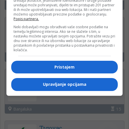
uređaja (kolačiće, jedinstvene identifikatore i druge podatke
Banjaluka
15
uređaja) može pohranjivati, dijeliti te im pristupati 201 partner
ili ih može upotrebljavati ova web-lokacija. Mi i naši partneri
možemo upotrebljavati precizne podatke o geolociranju.
Popis partnera.
Kuvar u restoranu (M/Ž)
Neki dobavljači mogu obrađivati vaše osobne podatke na
temelju legitimnog interesa. Ako se ne slažete s tim, u
Restoran Stara Gradina
nastavku možete upravljati svojim opcijama. Potražite vezu pri
dnu ove stranice ili na izborniku web-lokacije za upravljanje
pristankom ili povlačenje pristanka u postavkama privatnosti i
kolačića.
Zeleni Vir
15
Pristajem
Tehnički crtač
Nativ Infratek
Upravljanje opcijama
Banjaluka
15
Trgovac