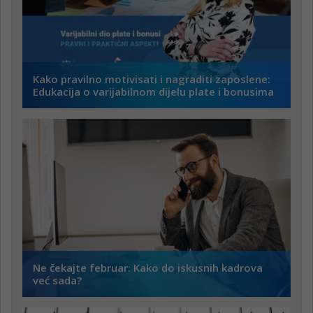
Kako pravilno motivisati i nagraditi zaposlene:
Edukacija o varijabilnom dijelu plate i bonusima
Ne čekajte februar: Kako do iskusnih kadrova
već sada?