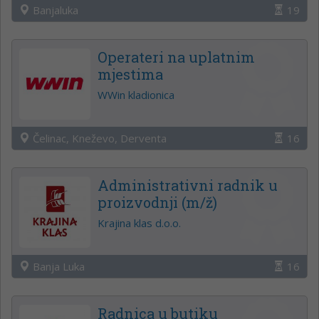
Banjaluka
19
Operateri na uplatnim
mjestima
WWin kladionica
Čelinac, Kneževo, Derventa
16
Administrativni radnik u
proizvodnji (m/ž)
Krajina klas d.o.o.
Banja Luka
16
Radnica u butiku