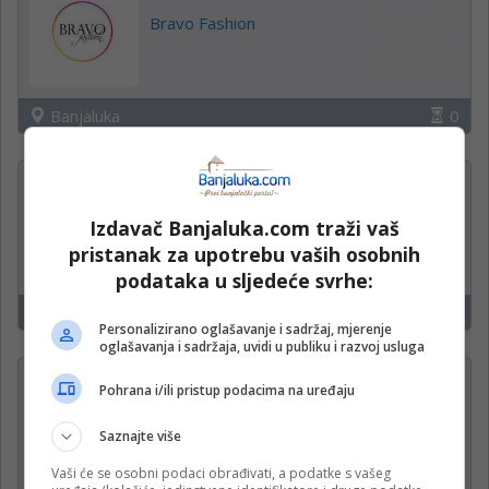
Bravo Fashion
Banjaluka
0
PROJEKTANT —
ODRŽAVANJE OBJEKATA (m/
Izdavač Banjaluka.com traži vaš
ž)
pristanak za upotrebu vaših osobnih
Krajina klas d.o.o.
podataka u sljedeće svrhe:
Banjaluka
15
Personalizirano oglašavanje i sadržaj, mjerenje
oglašavanja i sadržaja, uvidi u publiku i razvoj usluga
Operateri na uplatnim
Pohrana i/ili pristup podacima na uređaju
mjestima
Saznajte više
Mozzart
Vaši će se osobni podaci obrađivati, a podatke s vašeg