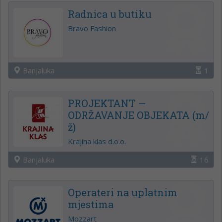
Radnica u butiku
Bravo Fashion
Banjaluka
1
PROJEKTANT —
ODRŽAVANJE OBJEKATA (m/
ž)
Krajina klas d.o.o.
Banjaluka
16
Operateri na uplatnim
mjestima
Mozzart