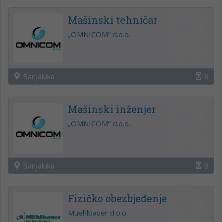
Mašinski tehničar
„OMNICOM“ d.o.o.
Banjaluka
8
Mašinski inženjer
„OMNICOM“ d.o.o.
Banjaluka
8
Fizičko obezbjeđenje
Muehlbauer d.o.o.