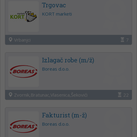
Trgovac
KORT marketi
Vrbanjci
7
Izlagač robe (m/ž)
Boreas d.o.o.
Zvornik,Bratunac,Vlasenica,Šekovići
22
Fakturist (m-ž)
Boreas d.o.o.