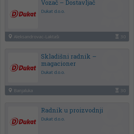
Vozač – Dostavljač
Dukat d.o.o.
Aleksandrovac-Laktaši
30
Skladišni radnik –
magacioner
Dukat d.o.o.
Banjaluka
30
Radnik u proizvodnji
Dukat d.o.o.