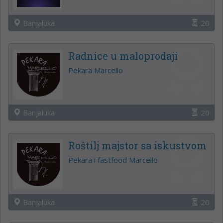
Banjaluka
20
Radnice u maloprodaji
Pekara Marcello
Banjaluka
20
Roštilj majstor sa iskustvom
Pekara i fastfood Marcello
Banjaluka
20