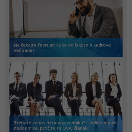
Ne čekajte februar: Kako do iskusnih kadrova
već sada?
Trebate zaposliti novog radnika? Ukoliko imate
nedoumice, pročitajte OVAJ članak!