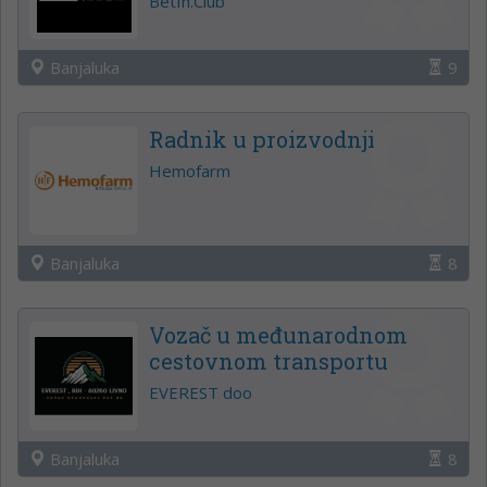
BetIn.Club
Banjaluka
9
Radnik u proizvodnji
Hemofarm
Banjaluka
8
Vozač u međunarodnom
cestovnom transportu
EVEREST doo
Banjaluka
8