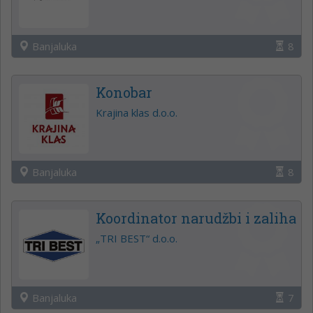
Banjaluka
8
Konobar
Krajina klas d.o.o.
Banjaluka
8
Koordinator narudžbi i zaliha
„TRI BEST“ d.o.o.
Banjaluka
7