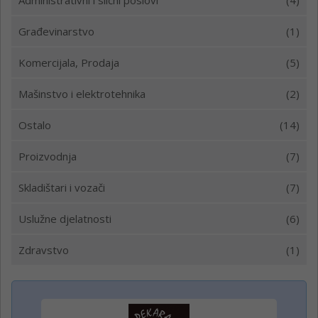
Administrativni i slični poslovi
(4)
Građevinarstvo
(1)
Komercijala, Prodaja
(5)
Mašinstvo i elektrotehnika
(2)
Ostalo
(14)
Proizvodnja
(7)
Skladištari i vozači
(7)
Uslužne djelatnosti
(6)
Zdravstvo
(1)