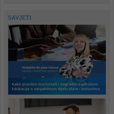
SAVJETI
Kako pravilno motivisati i nagraditi zaposlene:
Edukacija o varijabilnom dijelu plate i bonusima