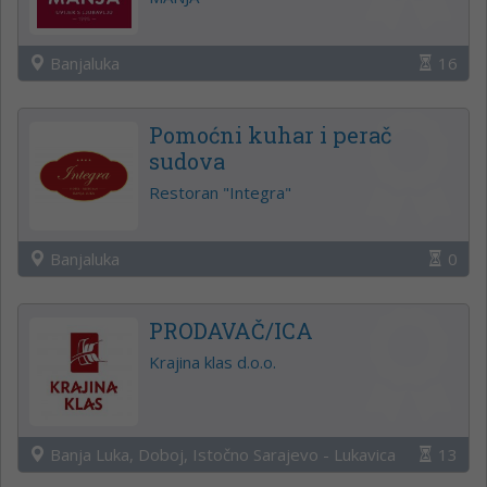
Banjaluka
16
Pomoćni kuhar i perač
sudova
Restoran "Integra"
Banjaluka
0
PRODAVAČ/ICA
Krajina klas d.o.o.
Banja Luka, Doboj, Istočno Sarajevo - Lukavica
13