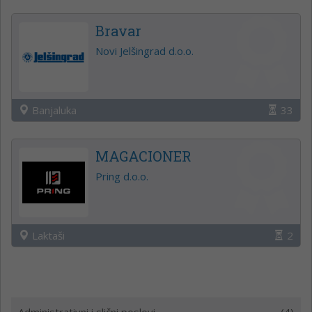
Bravar
Novi Jelšingrad d.o.o.
Banjaluka
33
MAGACIONER
Pring d.o.o.
Laktaši
2