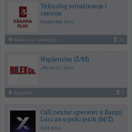
Tehnolog istraživanja i
razvoja
Krajina klas d.o.o.
Banja Luka -Debeljaci
21
Higijeničar (Ž/M)
„RILEX Co“ d.o.o.
Banjaluka
5
Call centar operater u Banjoj
Luci za srpski jezik (M/Ž)
KLIX d.o.o.