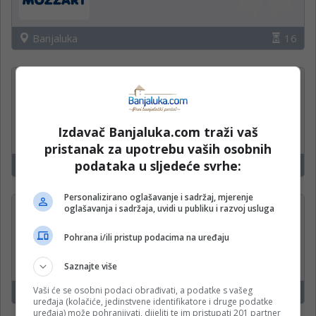
Banjaluka
16
Kuvar u restoranu (M/Ž)
Restoran Stara Gradina
Izdavač Banjaluka.com traži vaš
pristanak za upotrebu vaših osobnih
podataka u sljedeće svrhe:
Zeleni Vir
16
Personalizirano oglašavanje i sadržaj, mjerenje
oglašavanja i sadržaja, uvidi u publiku i razvoj usluga
Tehnički crtač
Nativ Infratek
Pohrana i/ili pristup podacima na uređaju
Saznajte više
Vaši će se osobni podaci obrađivati, a podatke s vašeg
Banjaluka
16
uređaja (kolačiće, jedinstvene identifikatore i druge podatke
uređaja) može pohranjivati, dijeliti te im pristupati 201 partner