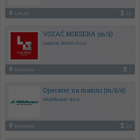
Laktaši
22
VOZAČ MIKSERA (m/ž)
Lukavac Beton d.o.o.
Banjaluka
7
Operater na mašini (m/ž/d)
Muehlbauer d.o.o.
Banjaluka
22