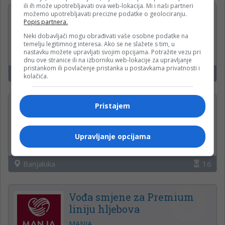
ili ih može upotrebljavati ova web-lokacija. Mi i naši partneri
možemo upotrebljavati precizne podatke o geolociranju.
Trgovac
Popis partnera.
Market Food Outlet Globus
Neki dobavljači mogu obrađivati vaše osobne podatke na
temelju legitimnog interesa. Ako se ne slažete s tim, u
nastavku možete upravljati svojim opcijama. Potražite vezu pri
dnu ove stranice ili na izborniku web-lokacije za upravljanje
pristankom ili povlačenje pristanka u postavkama privatnosti i
Banjaluka
1
kolačića.
Radnik u proizvodnji za
Pristajem
Premium liniju hljebova
MANJA
Upravljanje opcijama
Banjaluka
16
Vođa smjene za Premium
liniju hljebova
MANJA