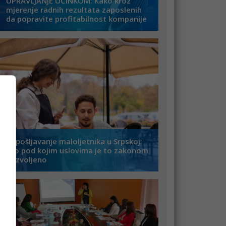
UPRAVLJANJE UČINKOM: Kako kroz
mjerenje radnih rezultata zaposlenih
da popravite profitabilnost kompanije
Zapošljavanje maloljetnika u Srpskoj:
Evo pod kojim uslovima je to zakonom
dozvoljeno