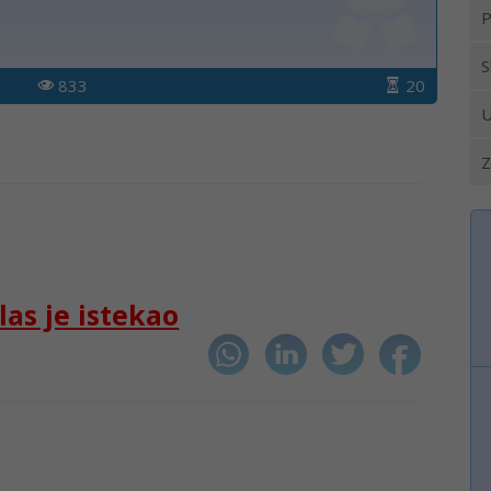
P
S
833
20
U
Z
las je istekao