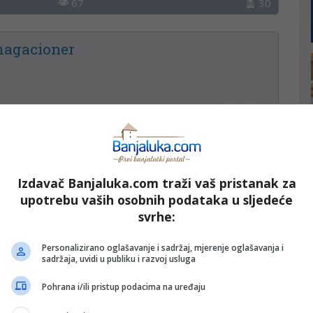
67
30
magacioner
68
30
i
Izdavač Banjaluka.com traži vaš pristanak za
upotrebu vaših osobnih podataka u sljedeće
svrhe:
Personalizirano oglašavanje i sadržaj, mjerenje oglašavanja i
99
30
sadržaja, uvidi u publiku i razvoj usluga
Pohrana i/ili pristup podacima na uređaju
oizvodnom pogonu