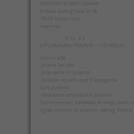
ADVOKAT ĐORĐO ŠUMAN
Ul.Aleja Svetog Save br.48
78000 Banja Luka
raspisuje
O G L A S
DIPLOMIRANI PRAVNIK – 1 IZVRŠILAC
Uslovi rada:
-pravni fakultet
-pripravnik ili saradnik
-položen vozački ispit B kategorije
Opis poslova:
-obavljanje advokatskih poslova
Zainteresovani kandidati se mogu javiti n
Oglas otvoren do popune radnog mjesta