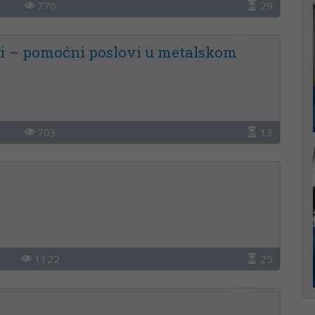
770
29
i – pomoćni poslovi u metalskom
703
13
1122
25