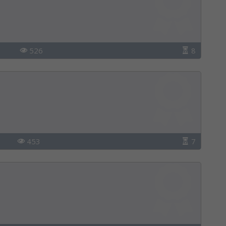
526
8
453
7