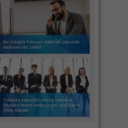
Ne čekajte februar: Kako do iskusnih
kadrova već sada?
Trebate zaposliti novog radnika?
Ukoliko imate nedoumice, pročitajte
OVAJ članak!