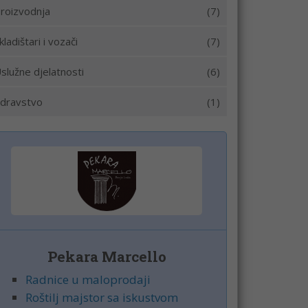
roizvodnja
(7)
kladištari i vozači
(7)
služne djelatnosti
(6)
dravstvo
(1)
Pekara Marcello
Radnice u maloprodaji
Roštilj majstor sa iskustvom