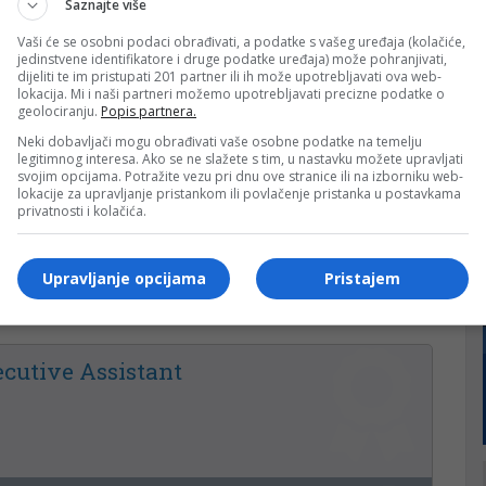
Saznajte više
Vaši će se osobni podaci obrađivati, a podatke s vašeg uređaja (kolačiće,
jedinstvene identifikatore i druge podatke uređaja) može pohranjivati,
dijeliti te im pristupati 201 partner ili ih može upotrebljavati ova web-
lokacija. Mi i naši partneri možemo upotrebljavati precizne podatke o
106
30
geolociranju.
Popis partnera.
Neki dobavljači mogu obrađivati vaše osobne podatke na temelju
legitimnog interesa. Ako se ne slažete s tim, u nastavku možete upravljati
svojim opcijama. Potražite vezu pri dnu ove stranice ili na izborniku web-
lokacije za upravljanje pristankom ili povlačenje pristanka u postavkama
privatnosti i kolačića.
Upravljanje opcijama
Pristajem
389
14
ecutive Assistant