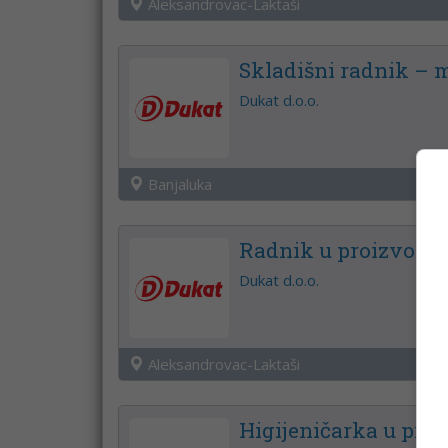
Aleksandrovac-Laktaši
Skladišni radnik – 
Dukat d.o.o.
Banjaluka
Radnik u proizvodnj
Dukat d.o.o.
Aleksandrovac-Laktaši
Higijeničarka u pr