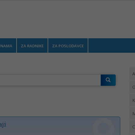
test
 NAMA
ZA RADNIKE
ZA POSLODAVCE
A
G
K
M
ji
O