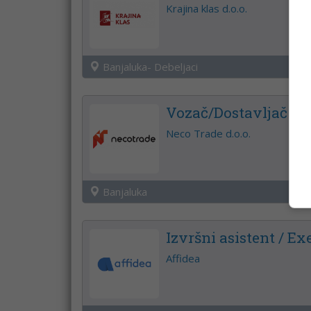
Krajina klas d.o.o.
Banjaluka- Debeljaci
Vozač/Dostavljač
Neco Trade d.o.o.
Banjaluka
Izvršni asistent / Ex
Affidea