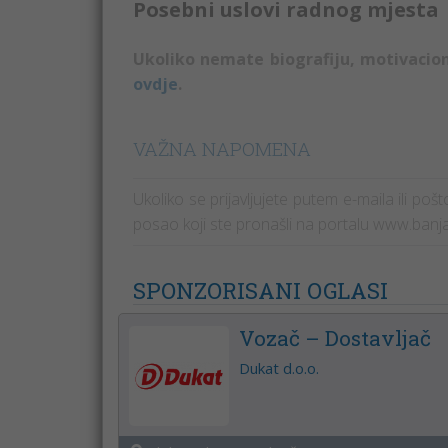
Posebni uslovi radnog mjesta
Ukoliko nemate biografiju, motivacio
ovdje
.
VAŽNA NAPOMENA
Ukoliko se prijavljujete putem e-maila ili po
posao koji ste pronašli na portalu www.banj
SPONZORISANI OGLASI
Vozač – Dostavljač
Dukat d.o.o.