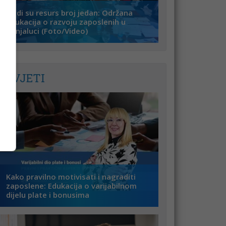
Ljudi su resurs broj jedan: Održana
edukacija o razvoju zaposlenih u
Banjaluci (Foto/Video)
SAVJETI
Kako pravilno motivisati i nagraditi
zaposlene: Edukacija o varijabilnom
dijelu plate i bonusima