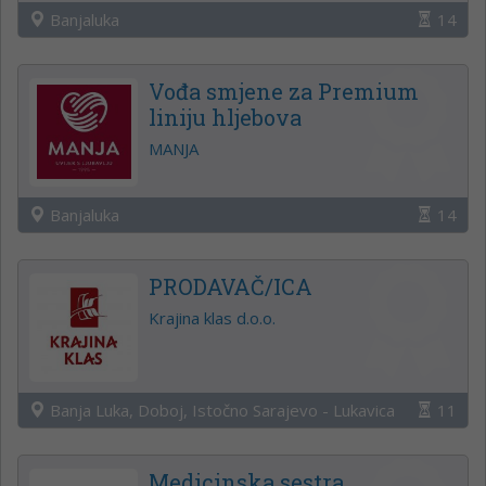
Banjaluka
14
Vođa smjene za Premium
liniju hljebova
MANJA
Banjaluka
14
PRODAVAČ/ICA
Krajina klas d.o.o.
Banja Luka, Doboj, Istočno Sarajevo - Lukavica
11
Medicinska sestra