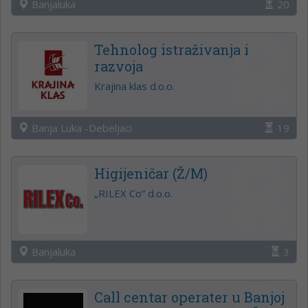
Banjaluka
20
Tehnolog istraživanja i
razvoja
Krajina klas d.o.o.
Banja Luka -Debeljaci
19
Higijeničar (Ž/M)
„RILEX Co“ d.o.o.
Banjaluka
3
Call centar operater u Banjoj