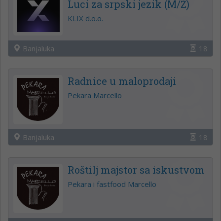
Luci za srpski jezik (M/Ž)
KLIX d.o.o.
Banjaluka
18
Radnice u maloprodaji
Pekara Marcello
Banjaluka
18
Roštilj majstor sa iskustvom
Pekara i fastfood Marcello