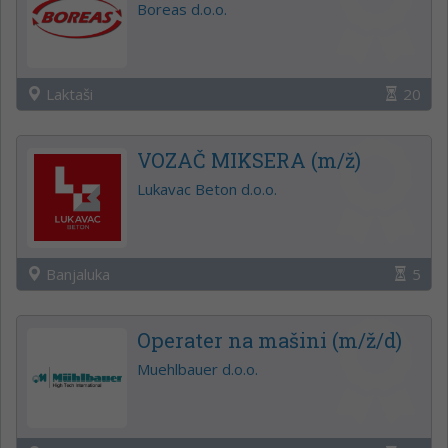
Boreas d.o.o.
Laktaši
20
VOZAČ MIKSERA (m/ž)
Lukavac Beton d.o.o.
Banjaluka
5
Operater na mašini (m/ž/d)
Muehlbauer d.o.o.