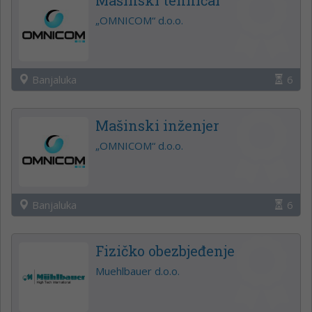
„OMNICOM“ d.o.o.
Banjaluka
6
Mašinski inženjer
„OMNICOM“ d.o.o.
Banjaluka
6
Fizičko obezbjeđenje
Muehlbauer d.o.o.