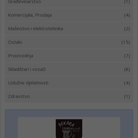
Građevinarstvo
(1)
Komercijala, Prodaja
(4)
Mašinstvo i elektrotehnika
(2)
Ostalo
(15)
Proizvodnja
(7)
Skladištari i vozači
(8)
Uslužne djelatnosti
(4)
Zdravstvo
(1)