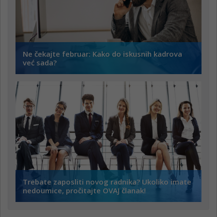
Ne čekajte februar: Kako do iskusnih kadrova
već sada?
Trebate zaposliti novog radnika? Ukoliko imate
nedoumice, pročitajte OVAJ članak!