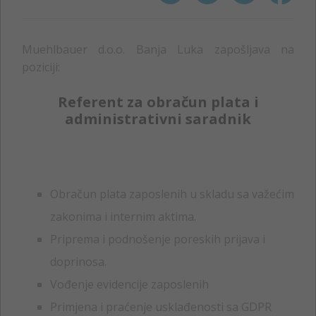
Muehlbauer d.o.o. Banja Luka zapošljava na
poziciji:
Referent za obračun plata i
administrativni saradnik
Obračun plata zaposlenih u skladu sa važećim
zakonima i internim aktima.
Priprema i podnošenje poreskih prijava i
doprinosa.
Vođenje evidencije zaposlenih
Primjena i praćenje usklađenosti sa GDPR