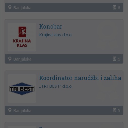
Banjaluka
6
Konobar
Krajina klas d.o.o.
Banjaluka
6
Koordinator narudžbi i zaliha
„TRI BEST“ d.o.o.
Banjaluka
5