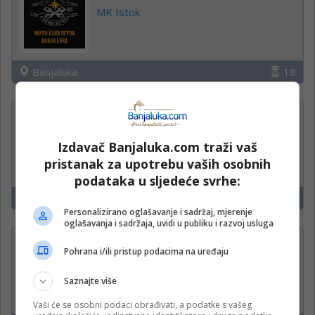
MK Istok
Banjaluka
18
Operateri na uplatnim
mjestima
Izdavač Banjaluka.com traži vaš
WWin kladionica
pristanak za upotrebu vaših osobnih
podataka u sljedeće svrhe:
Čelinac, Kneževo, Derventa
15
Personalizirano oglašavanje i sadržaj, mjerenje
oglašavanja i sadržaja, uvidi u publiku i razvoj usluga
Administrativni radnik u
Pohrana i/ili pristup podacima na uređaju
proizvodnji (m/ž)
Saznajte više
Krajina klas d.o.o.
Vaši će se osobni podaci obrađivati, a podatke s vašeg