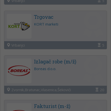
Vrbanjci
5
Trgovac
KORT marketi
Vrbanjci
5
Izlagač robe (m/ž)
Boreas d.o.o.
Zvornik,Bratunac,Vlasenica,Šekovići
20
Fakturist (m-ž)