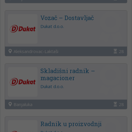
Vozač – Dostavljač
Dukat d.o.o.
Aleksandrovac-Laktaši
28
Skladišni radnik –
magacioner
Dukat d.o.o.
Banjaluka
28
Radnik u proizvodnji