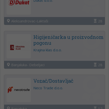
Dukat d.o.o.
Aleksandrovac-Laktaši
28
Higijeničarka u proizvodnom
pogonu
Krajina klas d.o.o.
Banjaluka- Debeljaci
28
Vozač/Dostavljač
Neco Trade d.o.o.
Banjaluka
12