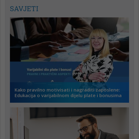
SAVJETI
Kako pravilno motivisati i nagraditi zaposlene:
Edukacija o varijabilnom dijelu plate i bonusima