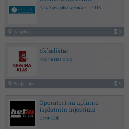
Z. U. Specijalna bolnica S-TETIK
Banjaluka
8
Skladištar
Krajina klas d.o.o.
Banja Luka
8
Operateri na uplatno-
isplatnim mjestima
BetIn.Club