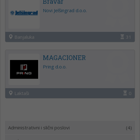
Bravar
Novi Jelšingrad d.o.o.
Banjaluka
31
MAGACIONER
Pring d.o.o.
Laktaši
0
Administrativni i slični poslovi
(4)