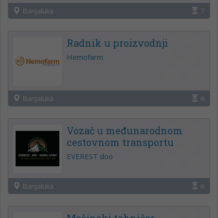
Banjaluka
7
Radnik u proizvodnji
Hemofarm
Banjaluka
6
Vozač u međunarodnom
cestovnom transportu
EVEREST doo
Banjaluka
6
Mašinski tehničar