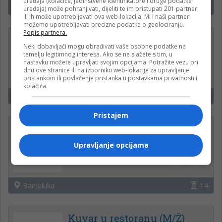
uređaja (kolačiće, jedinstvene identifikatore i druge podatke
Banja Luka
15
uređaja) može pohranjivati, dijeliti te im pristupati 201 partner
ili ih može upotrebljavati ova web-lokacija. Mi i naši partneri
možemo upotrebljavati precizne podatke o geolociranju.
Popis partnera.
PROJEKTANT —
Neki dobavljači mogu obrađivati vaše osobne podatke na
ODRŽAVANJE OBJEKATA (m/
temelju legitimnog interesa. Ako se ne slažete s tim, u
ž)
nastavku možete upravljati svojim opcijama. Potražite vezu pri
dnu ove stranice ili na izborniku web-lokacije za upravljanje
Krajina klas d.o.o.
pristankom ili povlačenje pristanka u postavkama privatnosti i
kolačića.
Banjaluka
14
Pristajem
Operateri na uplatnim
mjestima
Upravljanje opcijama
Mozzart
Banjaluka
14
Kuvar u restoranu (M/Ž)