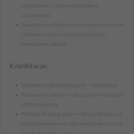
regulativom i zaštitom podataka o
zaposlenima.
Saradnja sa nadležnim institucijama i internim
službama u vezi sa obračunom plata i
evidencijom radnika.
Kvalifikacije:
Diplomirani ekonomista (VSS – Ekonomija).
Poznavanje zakona o radu, poreskih propisa i
GDPR regulative.
Poželjno do jedne godine radnog iskustva na
sličnim poslovima ali nije uslov (praksa ili staž
se takođe uzima u obzir )