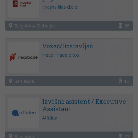
Krajina klas d.o.o.
Banjaluka- Debeljaci
28
Vozač/Dostavljač
Neco Trade d.o.o.
Banjaluka
12
Izvršni asistent / Executive
Assistant
Affidea
Banjaluka
27