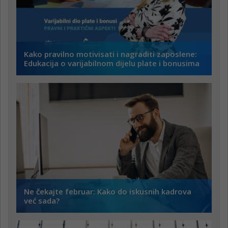
Kako pravilno motivisati i nagraditi zaposlene:
Edukacija o varijabilnom dijelu plate i bonusima
Ne čekajte februar: Kako do iskusnih kadrova
već sada?