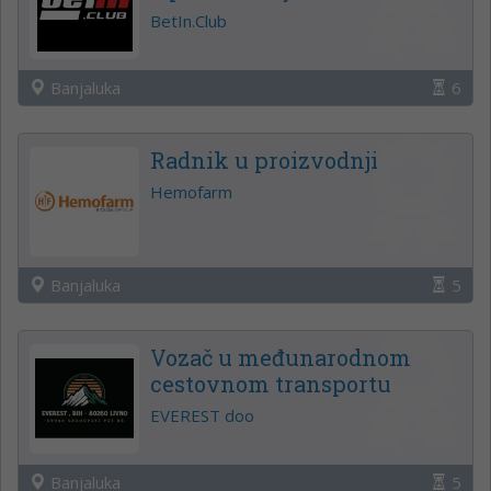
BetIn.Club
Banjaluka
6
Radnik u proizvodnji
Hemofarm
Banjaluka
5
Vozač u međunarodnom
cestovnom transportu
EVEREST doo
Banjaluka
5