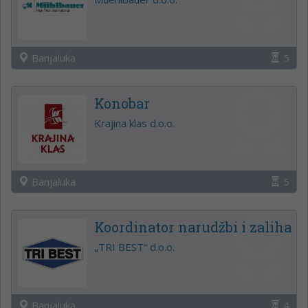
Banjaluka
5
Konobar
Krajina klas d.o.o.
Banjaluka
5
Koordinator narudžbi i zaliha
„TRI BEST“ d.o.o.
Banjaluka
4