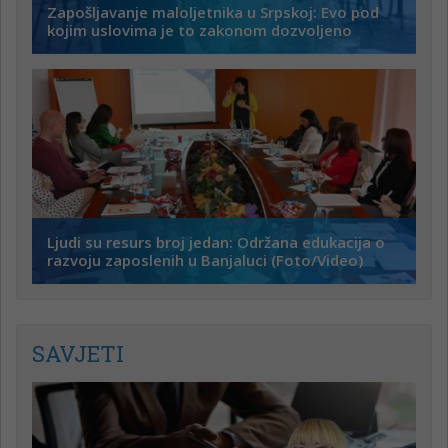
Zapošljavanje maloljetnika u Srpskoj: Evo pod
kojim uslovima je to zakonom dozvoljeno
Ljudi su resurs broj jedan: Održana edukacija o
razvoju zaposlenih u Banjaluci (Foto/Video)
SAVJETI