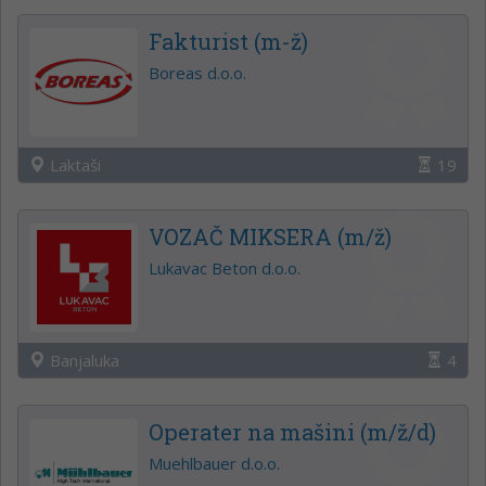
Fakturist (m-ž)
Boreas d.o.o.
Laktaši
19
VOZAČ MIKSERA (m/ž)
Lukavac Beton d.o.o.
Banjaluka
4
Operater na mašini (m/ž/d)
Muehlbauer d.o.o.