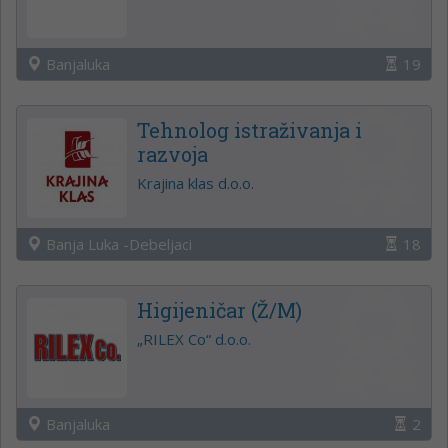
Banjaluka
19
Tehnolog istraživanja i
razvoja
Krajina klas d.o.o.
Banja Luka -Debeljaci
18
Higijeničar (Ž/M)
„RILEX Co“ d.o.o.
Banjaluka
2