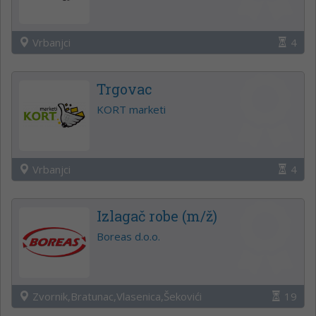
Vrbanjci
4
Trgovac
KORT marketi
Vrbanjci
4
Izlagač robe (m/ž)
Boreas d.o.o.
Zvornik,Bratunac,Vlasenica,Šekovići
19