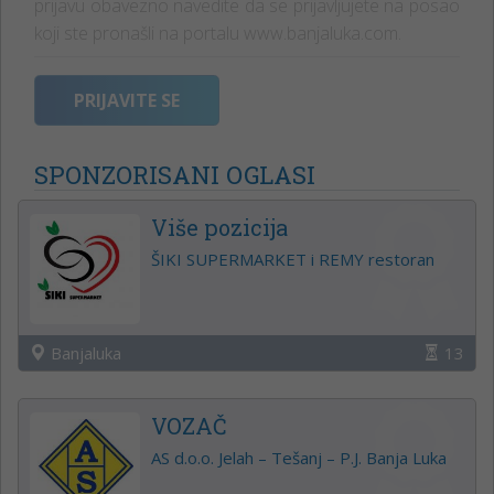
prijavu obavezno navedite da se prijavljujete na posao
koji ste pronašli na portalu www.banjaluka.com.
PRIJAVITE SE
SPONZORISANI OGLASI
Više pozicija
ŠIKI SUPERMARKET i REMY restoran
Banjaluka
13
VOZAČ
AS d.o.o. Jelah – Tešanj – P.J. Banja Luka