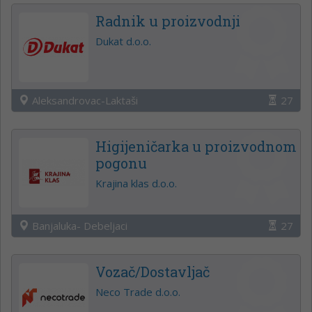
Radnik u proizvodnji
Dukat d.o.o.
Aleksandrovac-Laktaši
27
Higijeničarka u proizvodnom
pogonu
Krajina klas d.o.o.
Banjaluka- Debeljaci
27
Vozač/Dostavljač
Neco Trade d.o.o.