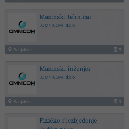
Mašinski tehničar
„OMNICOM“ d.o.o.
Banjaluka
5
Mašinski inženjer
„OMNICOM“ d.o.o.
Banjaluka
5
Fizičko obezbjeđenje
Muehlbauer d.o.o.