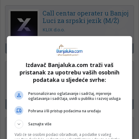
Call centar operater u Banjoj
Luci za srpski jezik (M/Ž)
KLIX d.o.o.
Banjaluka
17
Izdavač Banjaluka.com traži vaš
Radnice u maloprodaji
pristanak za upotrebu vaših osobnih
Pekara Marcello
podataka u sljedeće svrhe:
Personalizirano oglašavanje i sadržaj, mjerenje
oglašavanja i sadržaja, uvidi u publiku i razvoj usluga
Banjaluka
17
Pohrana i/ili pristup podacima na uređaju
Roštilj majstor sa iskustvom
Saznajte više
Pekara i fastfood Marcello
Vaši će se osobni podaci obrađivati, a podatke s vašeg