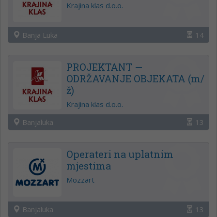
Krajina klas d.o.o.
Banja Luka
14
PROJEKTANT —
ODRŽAVANJE OBJEKATA (m/
ž)
Krajina klas d.o.o.
Banjaluka
13
Operateri na uplatnim
mjestima
Mozzart
Banjaluka
13