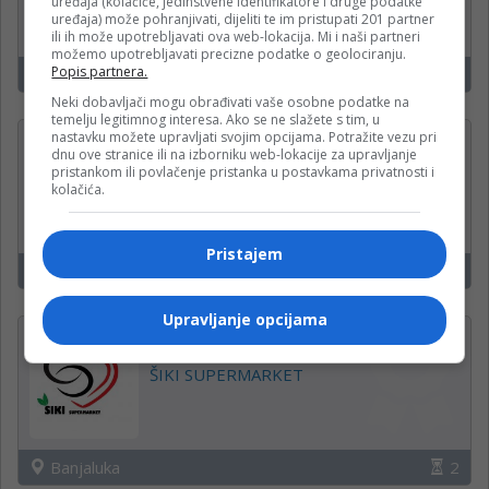
uređaja (kolačiće, jedinstvene identifikatore i druge podatke
uređaja) može pohranjivati, dijeliti te im pristupati 201 partner
ili ih može upotrebljavati ova web-lokacija. Mi i naši partneri
možemo upotrebljavati precizne podatke o geolociranju.
Popis partnera.
Banjaluka
17
Neki dobavljači mogu obrađivati vaše osobne podatke na
temelju legitimnog interesa. Ako se ne slažete s tim, u
nastavku možete upravljati svojim opcijama. Potražite vezu pri
Pomoćni radnik u kuhinji
dnu ove stranice ili na izborniku web-lokacije za upravljanje
pristankom ili povlačenje pristanka u postavkama privatnosti i
Pekara i fastfood Marcello
kolačića.
Pristajem
Banjaluka
17
Upravljanje opcijama
Više pozicija
ŠIKI SUPERMARKET
Banjaluka
2