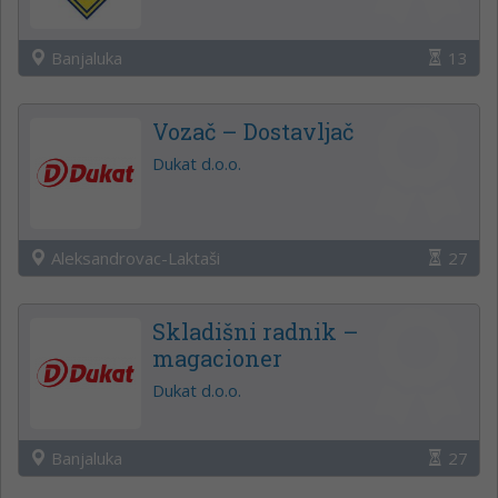
Banjaluka
13
Vozač – Dostavljač
Dukat d.o.o.
Aleksandrovac-Laktaši
27
Skladišni radnik –
magacioner
Dukat d.o.o.
Banjaluka
27