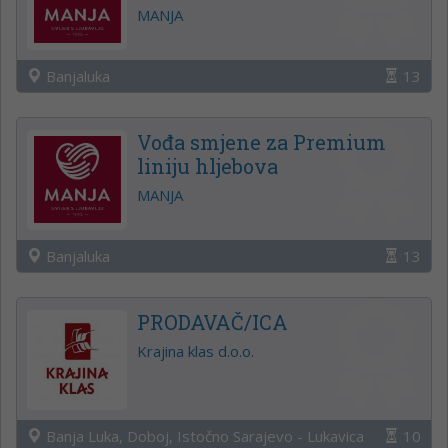
MANJA
Banjaluka
13
Vođa smjene za Premium
liniju hljebova
MANJA
Banjaluka
13
PRODAVAČ/ICA
Krajina klas d.o.o.
Banja Luka, Doboj, Istočno Sarajevo - Lukavica
10