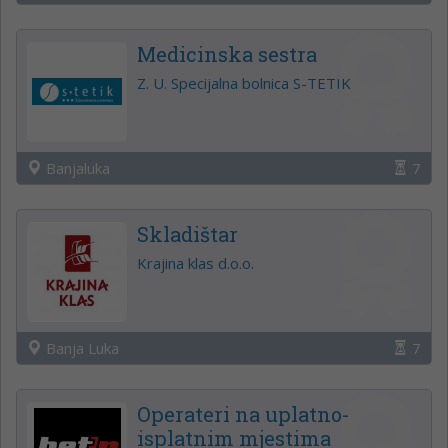
Medicinska sestra
Z. U. Specijalna bolnica S-TETIK
Banjaluka
7
Skladištar
Krajina klas d.o.o.
Banja Luka
7
Operateri na uplatno-
isplatnim mjestima