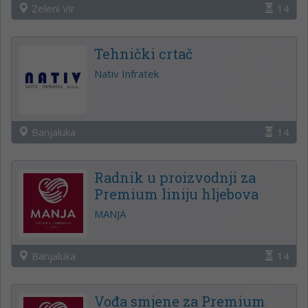
Zeleni Vir
14
Tehnički crtač
Nativ Infratek
Banjaluka
14
Radnik u proizvodnji za
Premium liniju hljebova
MANJA
Banjaluka
14
Vođa smjene za Premium