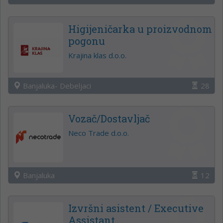
Higijeničarka u proizvodnom
pogonu
Krajina klas d.o.o.
Banjaluka- Debeljaci
28
Vozač/Dostavljač
Neco Trade d.o.o.
Banjaluka
12
Izvršni asistent / Executive
Assistant