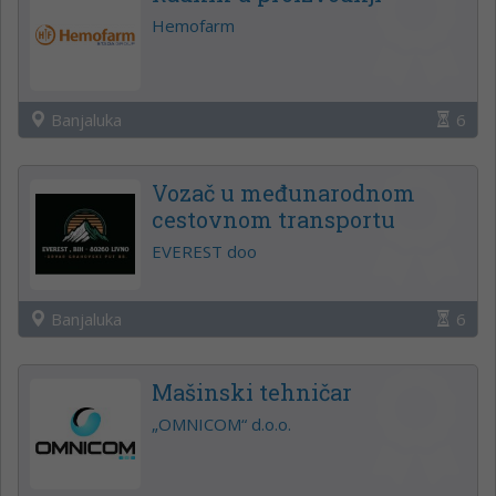
Hemofarm
Banjaluka
6
Vozač u međunarodnom
cestovnom transportu
EVEREST doo
Banjaluka
6
Mašinski tehničar
„OMNICOM“ d.o.o.