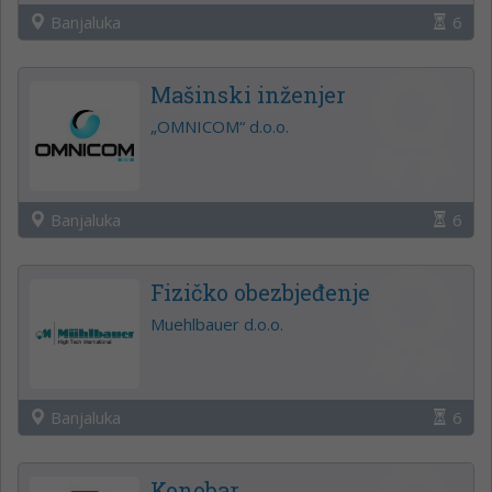
Banjaluka
6
Mašinski inženjer
„OMNICOM“ d.o.o.
Banjaluka
6
Fizičko obezbjeđenje
Muehlbauer d.o.o.
Banjaluka
6
Konobar