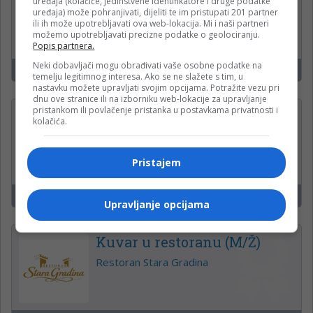
uređaja (kolačiće, jedinstvene identifikatore i druge podatke
ODRŽAVANJE OBJEKATA (m/
uređaja) može pohranjivati, dijeliti te im pristupati 201 partner
ž)
ili ih može upotrebljavati ova web-lokacija. Mi i naši partneri
možemo upotrebljavati precizne podatke o geolociranju.
Krajina klas d.o.o.
Popis partnera.
Neki dobavljači mogu obrađivati vaše osobne podatke na
Banjaluka
14
temelju legitimnog interesa. Ako se ne slažete s tim, u
nastavku možete upravljati svojim opcijama. Potražite vezu pri
dnu ove stranice ili na izborniku web-lokacije za upravljanje
pristankom ili povlačenje pristanka u postavkama privatnosti i
Operateri na uplatnim
kolačića.
mjestima
Mozzart
Pristajem
Banjaluka
14
Upravljanje opcijama
Kuvar u restoranu (M/Ž)
Restoran Stara Gradina