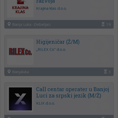
razvoja
Krajina klas d.o.o.
Banja Luka -Debeljaci
19
Higijeničar (Ž/M)
„RILEX Co“ d.o.o.
Banjaluka
3
Call centar operater u Banjoj
Luci za srpski jezik (M/Ž)
KLIX d.o.o.