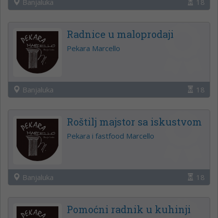
Banjaluka
18
Radnice u maloprodaji
Pekara Marcello
Banjaluka
18
Roštilj majstor sa iskustvom
Pekara i fastfood Marcello
Banjaluka
18
Pomoćni radnik u kuhinji