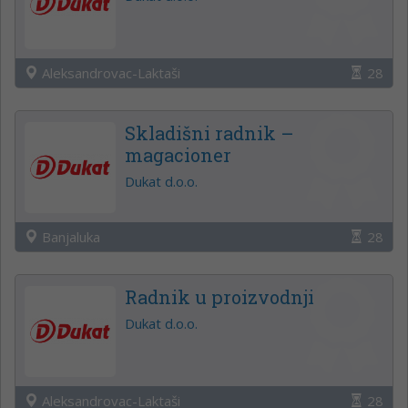
Aleksandrovac-Laktaši
28
Skladišni radnik –
magacioner
Dukat d.o.o.
Banjaluka
28
Radnik u proizvodnji
Dukat d.o.o.
Aleksandrovac-Laktaši
28