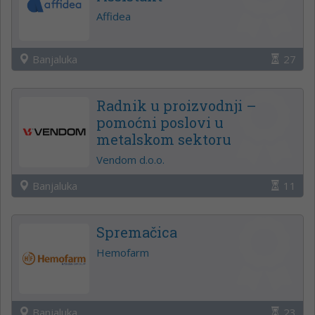
Affidea
Banjaluka
27
Radnik u proizvodnji –
pomoćni poslovi u
metalskom sektoru
Vendom d.o.o.
Banjaluka
11
Spremačica
Hemofarm
Banjaluka
23