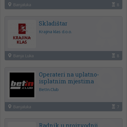
Banjaluka
8
Skladištar
Krajina klas d.o.o.
Banja Luka
8
Operateri na uplatno-
isplatnim mjestima
BetIn.Club
Banjaluka
7
Radnik u proizvodnji