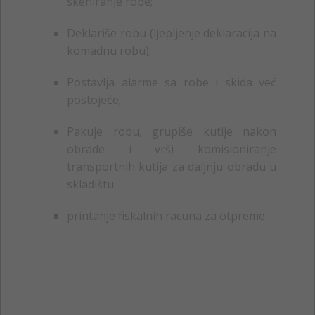
skeniranje robe;
Deklariše robu (ljepljenje deklaracija na
komadnu robu);
Postavlja alarme sa robe i skida već
postojeće;
Pakuje robu, grupiše kutije nakon
obrade i vrši komisioniranje
transportnih kutija za daljnju obradu u
skladištu
printanje fiskalnih racuna za otpreme