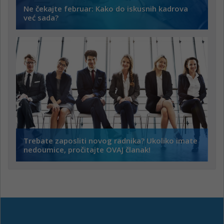
Ne čekajte februar: Kako do iskusnih kadrova
već sada?
Trebate zaposliti novog radnika? Ukoliko imate
nedoumice, pročitajte OVAJ članak!