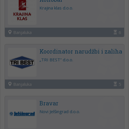
Krajina klas d.o.o.
Banjaluka
6
Koordinator narudžbi i zaliha
„TRI BEST“ d.o.o.
Banjaluka
5
Bravar
Novi Jelšingrad d.o.o.