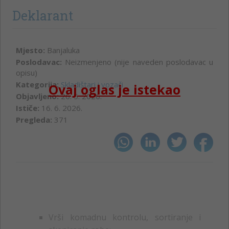
Deklarant
Mjesto:
Banjaluka
Poslodavac:
Neizmenjeno (nije naveden poslodavac u
opisu)
Kategorija:
Skladištari i vozači
Ovaj oglas je istekao
Objavljeno:
26. 5. 2026.
Ističe:
16. 6. 2026.
Pregleda:
371
Vrši komadnu kontrolu, sortiranje i