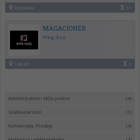
Banjaluka
31
MAGACIONER
Pring d.o.o.
Laktaši
0
Administrativni i slični poslovi
(4)
Građevinarstvo
(1)
Komercijala, Prodaja
(4)
Mašinstvo i elektrotehnika
(2)