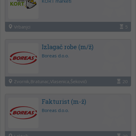
KORT marketi
Vrbanjci
5
Izlagač robe (m/ž)
Boreas d.o.o.
Zvornik,Bratunac,Vlasenica,Šekovići
20
Fakturist (m-ž)
Boreas d.o.o.
Laktaši
20