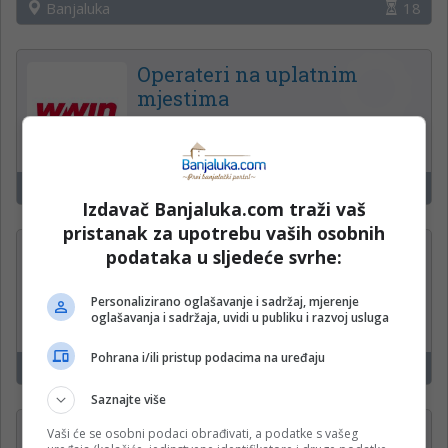
Banjaluka
18
Operateri na uplatnim
mjestima
WWin kladionica
Čelinac, Kneževo, Derventa
15
Izdavač Banjaluka.com traži vaš
pristanak za upotrebu vaših osobnih
Administrativni radnik u
podataka u sljedeće svrhe:
proizvodnji (m/ž)
Personalizirano oglašavanje i sadržaj, mjerenje
Krajina klas d.o.o.
oglašavanja i sadržaja, uvidi u publiku i razvoj usluga
Pohrana i/ili pristup podacima na uređaju
Banja Luka
15
Saznajte više
PROJEKTANT —
Vaši će se osobni podaci obrađivati, a podatke s vašeg