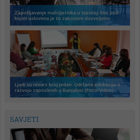
Zapošljavanje maloljetnika u Srpskoj: Evo pod
kojim uslovima je to zakonom dozvoljeno
Ljudi su resurs broj jedan: Održana edukacija o
razvoju zaposlenih u Banjaluci (Foto/Video)
SAVJETI