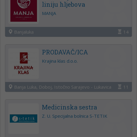
liniju hljebova
MANJA
Banjaluka
14
PRODAVAČ/ICA
Krajina klas d.o.o.
Banja Luka, Doboj, Istočno Sarajevo - Lukavica
11
Medicinska sestra
Z. U. Specijalna bolnica S-TETIK