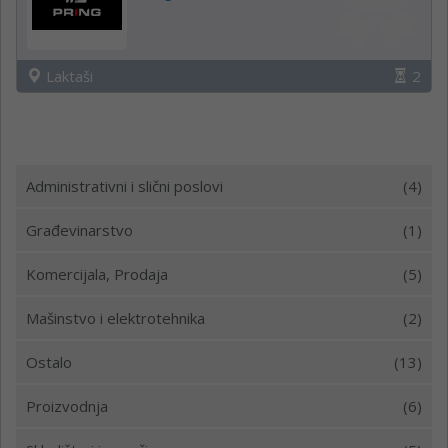
Laktaši
2
Administrativni i slični poslovi
(4)
Građevinarstvo
(1)
Komercijala, Prodaja
(5)
Mašinstvo i elektrotehnika
(2)
Ostalo
(13)
Proizvodnja
(6)