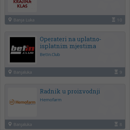
Banja Luka
10
Operateri na uplatno-
isplatnim mjestima
BetIn.Club
Banjaluka
9
Radnik u proizvodnji
Hemofarm
Banjaluka
8