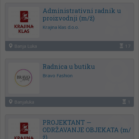
Administrativni radnik u
proizvodnji (m/ž)
Krajina klas d.o.o.
Banja Luka
17
Radnica u butiku
Bravo Fashion
Banjaluka
1
PROJEKTANT —
ODRŽAVANJE OBJEKATA (m/
ž)