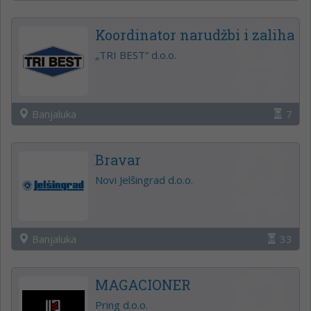
Koordinator narudžbi i zaliha
„TRI BEST“ d.o.o.
Banjaluka
7
Bravar
Novi Jelšingrad d.o.o.
Banjaluka
33
MAGACIONER
Pring d.o.o.