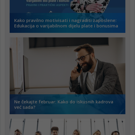
Kako pravilno motivisati i nagraditi zaposlene:
Edukacija o varijabilnom dijelu plate i bonusima
Ne čekajte februar: Kako do iskusnih kadrova
već sada?