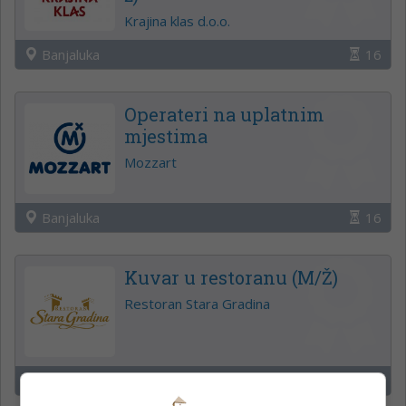
Krajina klas d.o.o.
Banjaluka
16
Operateri na uplatnim
mjestima
Mozzart
Banjaluka
16
Kuvar u restoranu (M/Ž)
Restoran Stara Gradina
Zeleni Vir
16