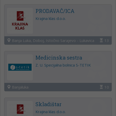
PRODAVAČ/ICA
Krajina klas d.o.o.
Banja Luka, Doboj, Istočno Sarajevo - Lukavica
13
Medicinska sestra
Z. U. Specijalna bolnica S-TETIK
Banjaluka
10
Skladištar
Krajina klas d.o.o.