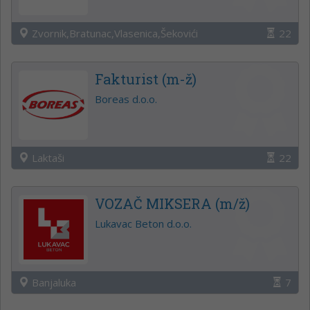
Zvornik,Bratunac,Vlasenica,Šekovići
22
Fakturist (m-ž)
Boreas d.o.o.
Laktaši
22
VOZAČ MIKSERA (m/ž)
Lukavac Beton d.o.o.
Banjaluka
7