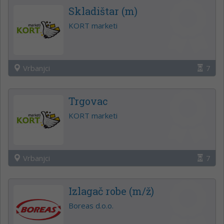
Skladištar (m)
KORT marketi
Vrbanjci
7
Trgovac
KORT marketi
Vrbanjci
7
Izlagač robe (m/ž)
Boreas d.o.o.