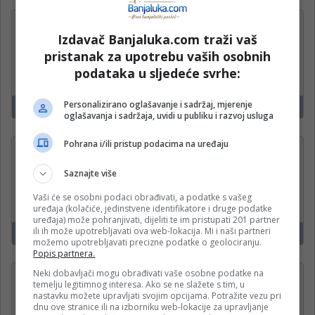
Tehnički crtač
Izdavač Banjaluka.com traži vaš
Nativ Infratek
pristanak za upotrebu vaših osobnih
podataka u sljedeće svrhe:
Personalizirano oglašavanje i sadržaj, mjerenje
Banjaluka
16
oglašavanja i sadržaja, uvidi u publiku i razvoj usluga
Pohrana i/ili pristup podacima na uređaju
Trgovac
Market Food Outlet Globus
Saznajte više
Vaši će se osobni podaci obrađivati, a podatke s vašeg
uređaja (kolačiće, jedinstvene identifikatore i druge podatke
uređaja) može pohranjivati, dijeliti te im pristupati 201 partner
ili ih može upotrebljavati ova web-lokacija. Mi i naši partneri
Banjaluka
1
možemo upotrebljavati precizne podatke o geolociranju.
Popis partnera.
Neki dobavljači mogu obrađivati vaše osobne podatke na
Radnik u proizvodnji za
temelju legitimnog interesa. Ako se ne slažete s tim, u
Premium liniju hljebova
nastavku možete upravljati svojim opcijama. Potražite vezu pri
dnu ove stranice ili na izborniku web-lokacije za upravljanje