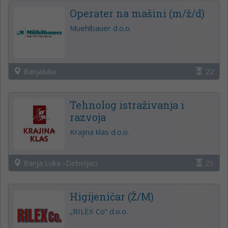
Operater na mašini (m/ž/d)
Muehlbauer d.o.o.
Banjaluka
22
Tehnolog istraživanja i
razvoja
Krajina klas d.o.o.
Banja Luka -Debeljaci
21
Higijeničar (Ž/M)
„RILEX Co“ d.o.o.