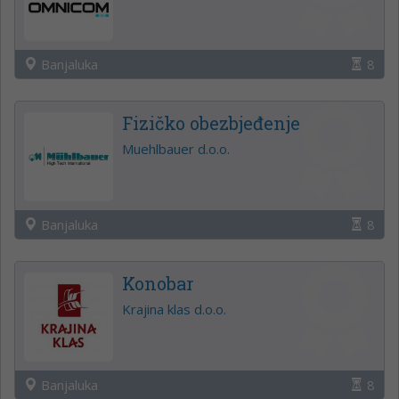
Banjaluka
8
Fizičko obezbjeđenje
Muehlbauer d.o.o.
Banjaluka
8
Konobar
Krajina klas d.o.o.
Banjaluka
8