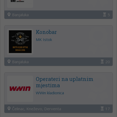
Banjaluka
5
Konobar
MK Istok
Banjaluka
20
Operateri na uplatnim
mjestima
WWin kladionica
Čelinac, Kneževo, Derventa
17