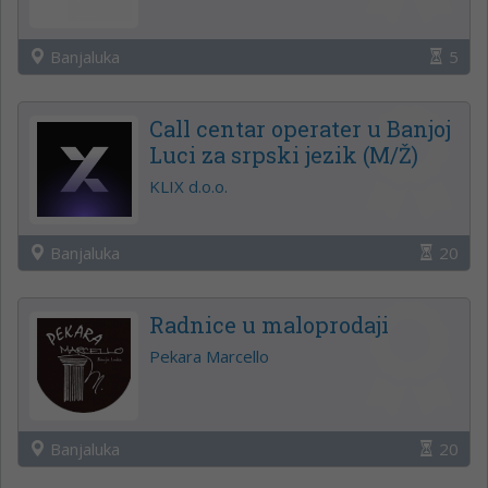
Banjaluka
5
Call centar operater u Banjoj
Luci za srpski jezik (M/Ž)
KLIX d.o.o.
Banjaluka
20
Radnice u maloprodaji
Pekara Marcello
Banjaluka
20