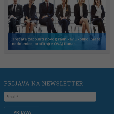
Trebate zaposliti novog radnika? Ukoliko imate
nedoumice, pročitajte OVAJ članak!
PRIJAVA NA NEWSLETTER