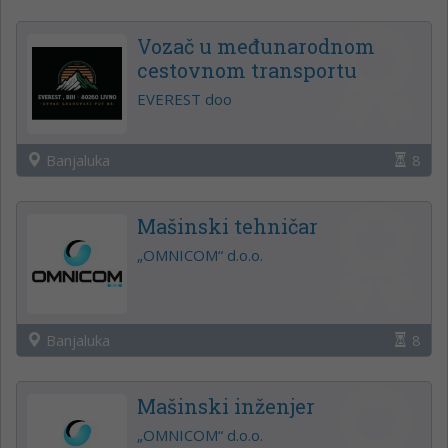
Vozač u međunarodnom
cestovnom transportu
EVEREST doo
Banjaluka
8
Mašinski tehničar
„OMNICOM“ d.o.o.
Banjaluka
8
Mašinski inženjer
„OMNICOM“ d.o.o.