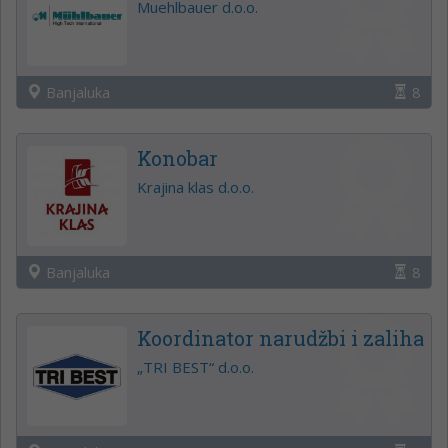
Muehlbauer d.o.o.
Banjaluka
8
Konobar
Krajina klas d.o.o.
Banjaluka
8
Koordinator narudžbi i zaliha
„TRI BEST“ d.o.o.