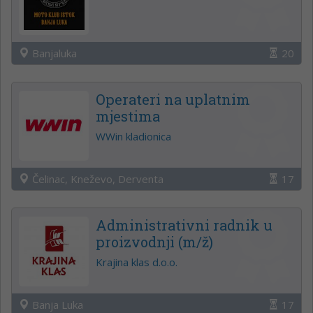
Banjaluka
20
Operateri na uplatnim
mjestima
WWin kladionica
Čelinac, Kneževo, Derventa
17
Administrativni radnik u
proizvodnji (m/ž)
Krajina klas d.o.o.
Banja Luka
17