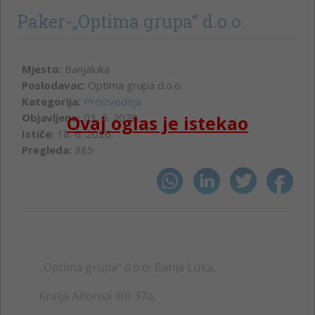
Paker-„Optima grupa“ d.o.o.
Mjesto:
Banjaluka
Poslodavac:
Optima grupa d.o.o.
Kategorija:
Proizvodnja
Objavljeno:
03. 6. 2026.
Ovaj oglas je istekao
Ističe:
18. 6. 2026.
Pregleda:
385
„Optima grupa“ d.o.o. Banja Luka,
Kralja Alfonsa XIII 37a,