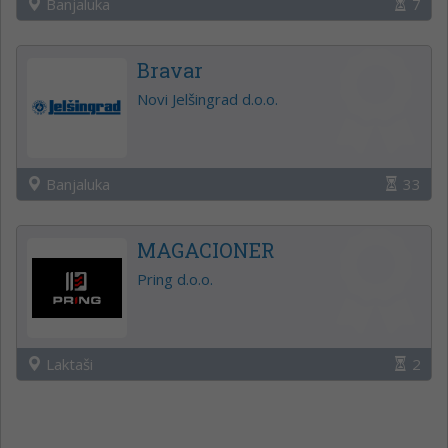
Banjaluka
7
Bravar
Novi Jelšingrad d.o.o.
Banjaluka
33
MAGACIONER
Pring d.o.o.
Laktaši
2