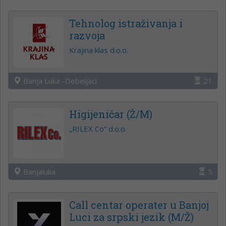
Tehnolog istraživanja i
razvoja
Krajina klas d.o.o.
Banja Luka -Debeljaci
21
Higijeničar (Ž/M)
„RILEX Co“ d.o.o.
Banjaluka
5
Call centar operater u Banjoj
Luci za srpski jezik (M/Ž)