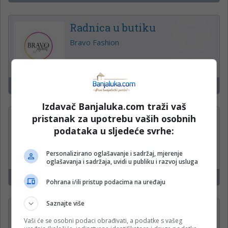
Radnica u butiku
Bravo Fashion
Banjaluka
1
Izdavač Banjaluka.com traži vaš
pristanak za upotrebu vaših osobnih
PROJEKTANT —
podataka u sljedeće svrhe:
ODRŽAVANJE OBJEKATA (m/
ž)
Personalizirano oglašavanje i sadržaj, mjerenje
Krajina klas d.o.o.
oglašavanja i sadržaja, uvidi u publiku i razvoj usluga
Banjaluka
16
Pohrana i/ili pristup podacima na uređaju
Saznajte više
Operateri na uplatnim
Vaši će se osobni podaci obrađivati, a podatke s vašeg
mjestima