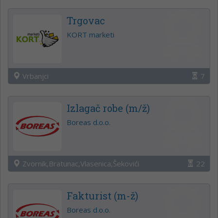
Trgovac
KORT marketi
Vrbanjci
7
Izlagač robe (m/ž)
Boreas d.o.o.
Zvornik,Bratunac,Vlasenica,Šekovići
22
Fakturist (m-ž)
Boreas d.o.o.