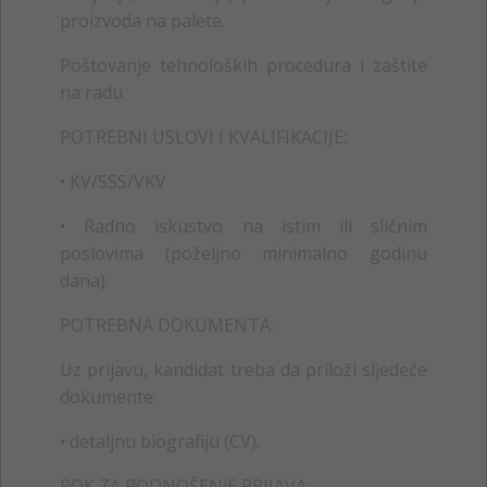
proizvoda na palete.
Poštovanje tehnoloških procedura i zaštite
na radu.
POTREBNI USLOVI I KVALIFIKACIJE:
• KV/SSS/VKV
• Radno iskustvo na istim ili sličnim
poslovima (poželjno minimalno godinu
dana).
POTREBNA DOKUMENTA:
Uz prijavu, kandidat treba da priloži sljedeće
dokumente:
• detaljnu biografiju (CV).
ROK ZA PODNOŠENjE PRIJAVA: