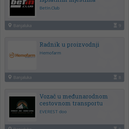
BetIn.Club
Banjaluka
9
Radnik u proizvodnji
Hemofarm
Banjaluka
8
Vozač u međunarodnom
cestovnom transportu
EVEREST doo
Banjaluka
8