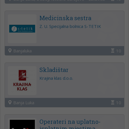
Medicinska sestra
Z. U. Specijalna bolnica S-TETIK
Banjaluka
10
Skladištar
Krajina klas d.o.o.
Banja Luka
10
Operateri na uplatno-
isplatnim mjestima