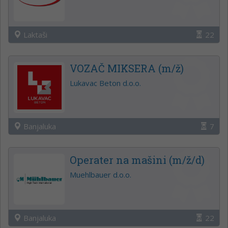
Laktaši
22
VOZAČ MIKSERA (m/ž)
Lukavac Beton d.o.o.
Banjaluka
7
Operater na mašini (m/ž/d)
Muehlbauer d.o.o.
Banjaluka
22