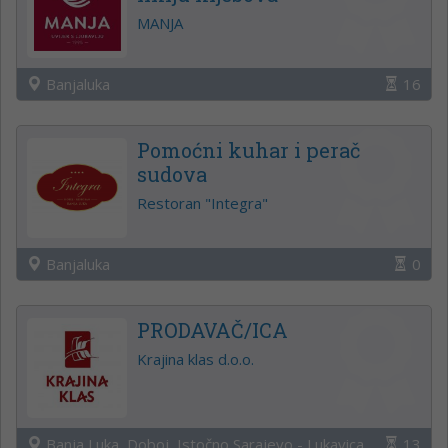
MANJA
Banjaluka
16
Pomoćni kuhar i perač
sudova
Restoran "Integra"
Banjaluka
0
PRODAVAČ/ICA
Krajina klas d.o.o.
Banja Luka, Doboj, Istočno Sarajevo - Lukavica
13