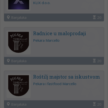
KLIX d.o.o.
Banjaluka
20
Radnice u maloprodaji
Pekara Marcello
Banjaluka
20
Roštilj majstor sa iskustvom
Pekara i fastfood Marcello
Banjaluka
20