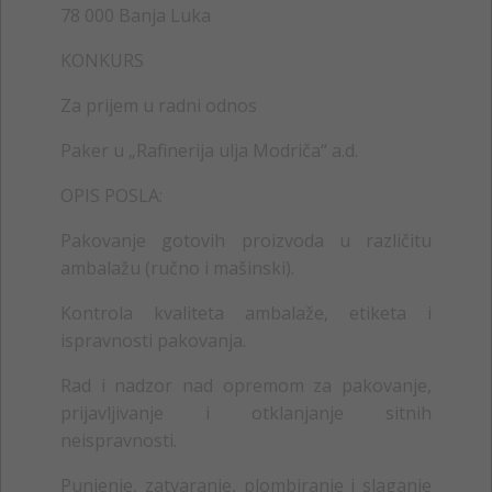
78 000 Banja Luka
KONKURS
Za prijem u radni odnos
Paker u „Rafinerija ulja Modriča“ a.d.
OPIS POSLA:
Pakovanje gotovih proizvoda u različitu
ambalažu (ručno i mašinski).
Kontrola kvaliteta ambalaže, etiketa i
ispravnosti pakovanja.
Rad i nadzor nad opremom za pakovanje,
prijavljivanje i otklanjanje sitnih
neispravnosti.
Punjenje, zatvaranje, plombiranje i slaganje