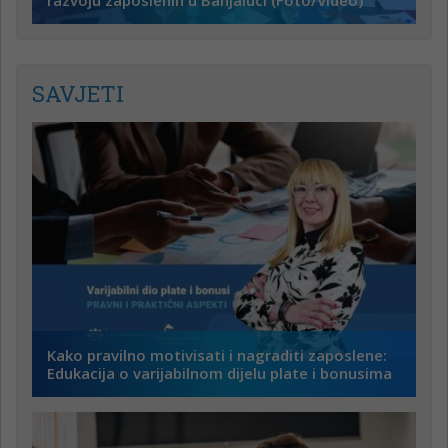
razvoju zaposlenih u Banjaluci (Foto/Video)
SAVJETI
Kako pravilno motivisati i nagraditi zaposlene:
Edukacija o varijabilnom dijelu plate i bonusima