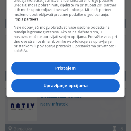
uređaja (kolačiće, jedinstvene identifikatore i druge podatke
uređaja) može pohranjivati, dijeliti te im pristupati 201 partner
Mozzart
ili ih može upotrebljavati ova web-lokacija. Mi i naši partneri
možemo upotrebljavati precizne podatke o geolociranju.
Popis partnera.
Banjaluka
16
Neki dobavljači mogu obrađivati vaše osobne podatke na
temelju legitimnog interesa. Ako se ne slažete s tim, u
nastavku možete upravljati svojim opcijama. Potražite vezu pri
dnu ove stranice ili na izborniku web-lokacije za upravljanje
Kuvar u restoranu (M/Ž)
pristankom ili povlačenje pristanka u postavkama privatnosti i
kolačića.
Restoran Stara Gradina
Pristajem
Zeleni Vir
16
Upravljanje opcijama
Tehnički crtač
Nativ Infratek
Banjaluka
16