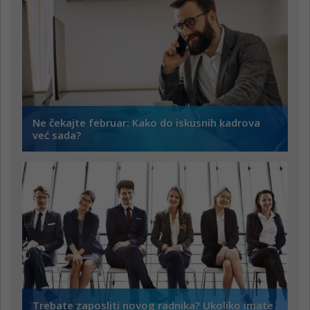
Ne čekajte februar: Kako do iskusnih kadrova
već sada?
Trebate zaposliti novog radnika? Ukoliko imate