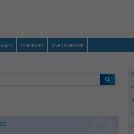
test
 NAMA
ZA RADNIKE
ZA POSLODAVCE
A
G
K
M
ji
O