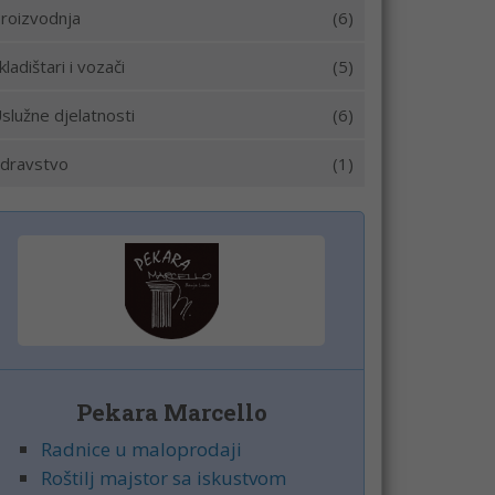
roizvodnja
(6)
kladištari i vozači
(5)
služne djelatnosti
(6)
dravstvo
(1)
Pekara Marcello
Radnice u maloprodaji
Roštilj majstor sa iskustvom