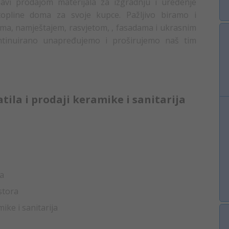
avi prodajom materijala za izgradnju i uređenje
topline doma za svoje kupce. Pažljivo biramo i
a, namještajem, rasvjetom, , fasadama i ukrasnim
ontinuirano unapređujemo i proširujemo naš tim
tila i prodaji keramike i sanitarija
ja
stora
ike i sanitarija