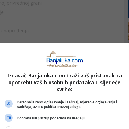
oj privrednoj grani
je
 unapređenja
odmah, a najkasnije do 18.6.2026. putem opcije
zbor, a podaci ostalih kandidata ostaće u našoj bazi
Izdavač Banjaluka.com traži vaš pristanak za
upotrebu vaših osobnih podataka u sljedeće
no pismo i pismo preporuke možete ih preuzeti
svrhe:
Personalizirano oglašavanje i sadržaj, mjerenje oglašavanja i
sadržaja, uvidi u publiku i razvoj usluga
Pohrana i/ili pristup podacima na uređaju
štom, uz prijavu obavezno navedite da se prijavljujete na