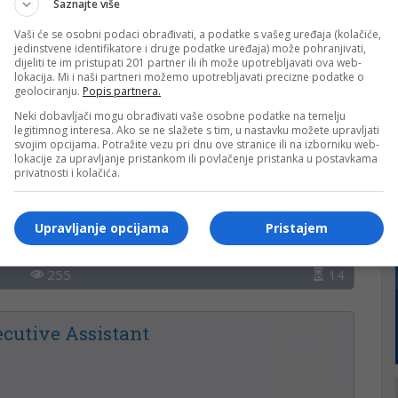
Saznajte više
aluka.com.
Vaši će se osobni podaci obrađivati, a podatke s vašeg uređaja (kolačiće,
jedinstvene identifikatore i druge podatke uređaja) može pohranjivati,
dijeliti te im pristupati 201 partner ili ih može upotrebljavati ova web-
lokacija. Mi i naši partneri možemo upotrebljavati precizne podatke o
geolociranju.
Popis partnera.
Neki dobavljači mogu obrađivati vaše osobne podatke na temelju
legitimnog interesa. Ako se ne slažete s tim, u nastavku možete upravljati
svojim opcijama. Potražite vezu pri dnu ove stranice ili na izborniku web-
lokacije za upravljanje pristankom ili povlačenje pristanka u postavkama
privatnosti i kolačića.
Upravljanje opcijama
Pristajem
255
14
ecutive Assistant