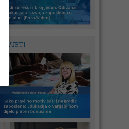
Ljudi su resurs broj jedan: Održana
edukacija o razvoju zaposlenih u
Banjaluci (Foto/Video)
SAVJETI
Kako pravilno motivisati i nagraditi
zaposlene: Edukacija o varijabilnom
dijelu plate i bonusima