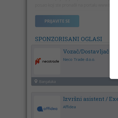
posao koji ste pronašli na portalu www.banj
PRIJAVITE SE
SPONZORISANI OGLASI
Vozač/Dostavljač
Neco Trade d.o.o.
Banjaluka
Izvršni asistent / Ex
Affidea