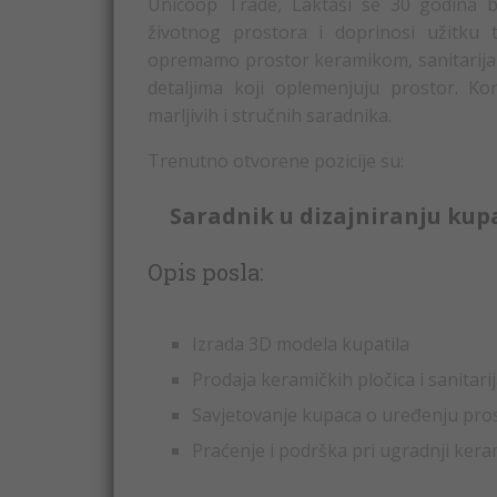
Unicoop Trade, Laktaši se 30 godina b
životnog prostora i doprinosi užitku 
opremamo prostor keramikom, sanitarijam
detaljima koji oplemenjuju prostor. K
marljivih i stručnih saradnika.
Trenutno otvorene pozicije su:
Saradnik u dizajniranju kupa
Opis posla:
Izrada 3D modela kupatila
Prodaja keramičkih pločica i sanitari
Savjetovanje kupaca o uređenju pro
Praćenje i podrška pri ugradnji keram