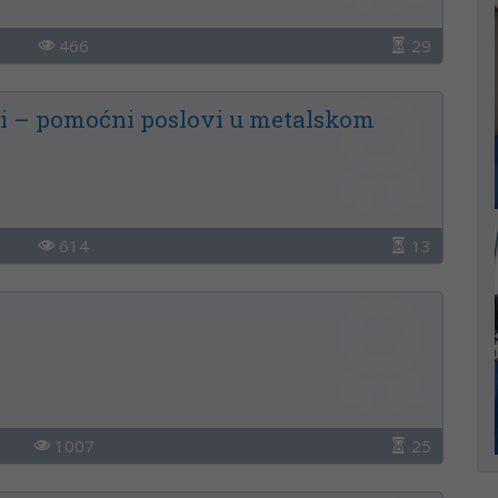
466
29
i – pomoćni poslovi u metalskom
614
13
1007
25