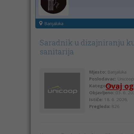
Banjaluka
Saradnik u dizajniranju ku
sanitarija
Mjesto:
Banjaluka
Poslodavac:
Unicoop
Ovaj og
Kategorija:
Komercij
Objavljeno:
03. 6. 20
Ističe:
18. 6. 2026.
Pregleda:
826