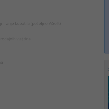
iranje kupatila (poželjno ViSoft)
rodajnih vještina
ma