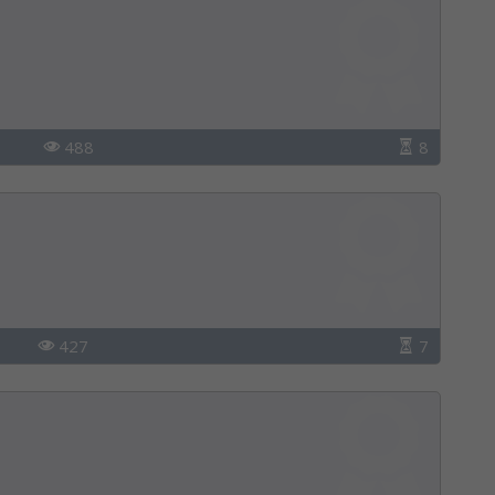
488
8
427
7