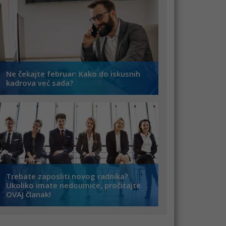
Ne čekajte februar: Kako do iskusnih
kadrova već sada?
Trebate zaposliti novog radnika?
Ukoliko imate nedoumice, pročitajte
OVAJ članak!