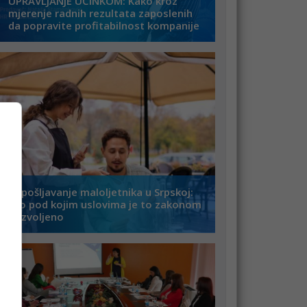
UPRAVLJANJE UČINKOM: Kako kroz
mjerenje radnih rezultata zaposlenih
da popravite profitabilnost kompanije
Zapošljavanje maloljetnika u Srpskoj:
Evo pod kojim uslovima je to zakonom
dozvoljeno