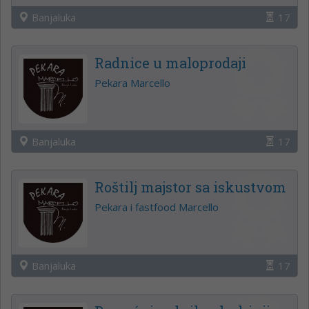
Banjaluka
17
Radnice u maloprodaji
Pekara Marcello
Banjaluka
17
Roštilj majstor sa iskustvom
Pekara i fastfood Marcello
Banjaluka
17