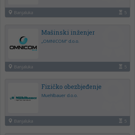
Banjaluka
5
Mašinski inženjer
„OMNICOM“ d.o.o.
Banjaluka
5
Fizičko obezbjeđenje
Muehlbauer d.o.o.
Banjaluka
5