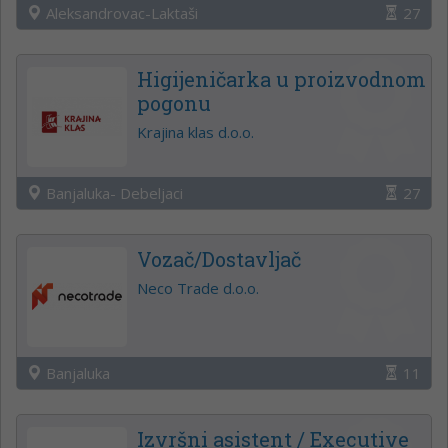
Aleksandrovac-Laktaši
27
Higijeničarka u proizvodnom
pogonu
Krajina klas d.o.o.
Banjaluka- Debeljaci
27
Vozač/Dostavljač
Neco Trade d.o.o.
Banjaluka
11
Izvršni asistent / Executive