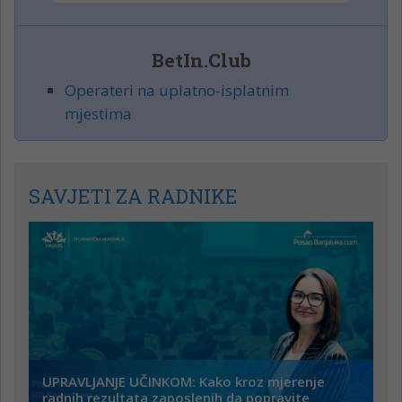
BetIn.Club
Operateri na uplatno-isplatnim
mjestima
SAVJETI ZA RADNIKE
UPRAVLJANJE UČINKOM: Kako kroz mjerenje
radnih rezultata zaposlenih da popravite