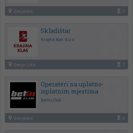
Banjaluka
7
Skladištar
Krajina klas d.o.o.
Banja Luka
7
Operateri na uplatno-
isplatnim mjestima
BetIn.Club
Banjaluka
6