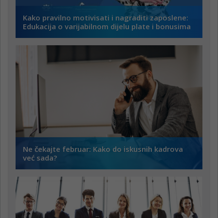
Kako pravilno motivisati i nagraditi zaposlene:
Edukacija o varijabilnom dijelu plate i bonusima
Ne čekajte februar: Kako do iskusnih kadrova
već sada?