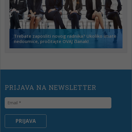
Trebate zaposliti novog radnika? Ukoliko imate
nedoumice, pročitajte OVAJ članak!
PRIJAVA NA NEWSLETTER