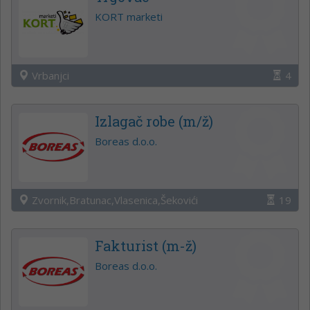
KORT marketi
Vrbanjci
4
Izlagač robe (m/ž)
Boreas d.o.o.
Zvornik,Bratunac,Vlasenica,Šekovići
19
Fakturist (m-ž)
Boreas d.o.o.