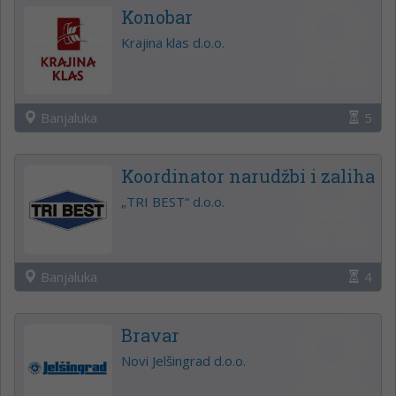
Konobar
Krajina klas d.o.o.
Banjaluka
5
Koordinator narudžbi i zaliha
„TRI BEST“ d.o.o.
Banjaluka
4
Bravar
Novi Jelšingrad d.o.o.