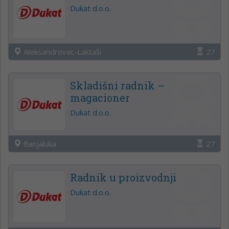
Dukat d.o.o.
Aleksandrovac-Laktaši
27
Skladišni radnik –
magacioner
Dukat d.o.o.
Banjaluka
27
Radnik u proizvodnji
Dukat d.o.o.