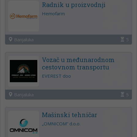
Radnik u proizvodnji
Hemofarm
Banjaluka
5
Vozač u međunarodnom
cestovnom transportu
EVEREST doo
Banjaluka
5
Mašinski tehničar
„OMNICOM“ d.o.o.