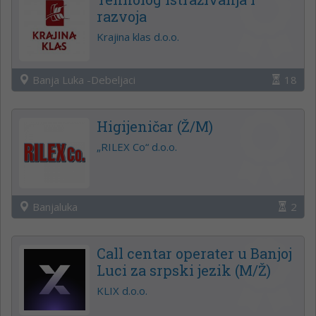
razvoja
Krajina klas d.o.o.
Banja Luka -Debeljaci
18
Higijeničar (Ž/M)
„RILEX Co“ d.o.o.
Banjaluka
2
Call centar operater u Banjoj
Luci za srpski jezik (M/Ž)
KLIX d.o.o.