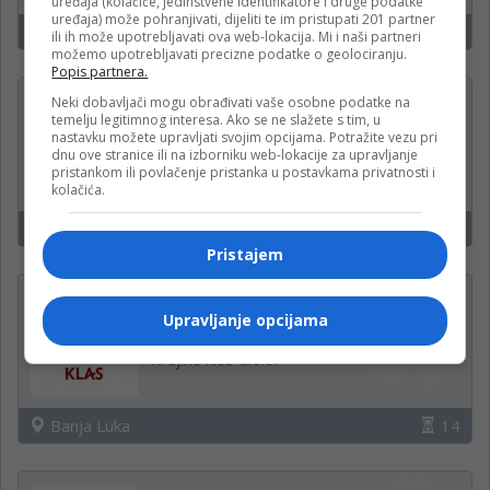
uređaja (kolačiće, jedinstvene identifikatore i druge podatke
uređaja) može pohranjivati, dijeliti te im pristupati 201 partner
Banjaluka
17
ili ih može upotrebljavati ova web-lokacija. Mi i naši partneri
možemo upotrebljavati precizne podatke o geolociranju.
Popis partnera.
Operateri na uplatnim
Neki dobavljači mogu obrađivati vaše osobne podatke na
temelju legitimnog interesa. Ako se ne slažete s tim, u
mjestima
nastavku možete upravljati svojim opcijama. Potražite vezu pri
dnu ove stranice ili na izborniku web-lokacije za upravljanje
WWin kladionica
pristankom ili povlačenje pristanka u postavkama privatnosti i
kolačića.
Čelinac, Kneževo, Derventa
14
Pristajem
Administrativni radnik u
Upravljanje opcijama
proizvodnji (m/ž)
Krajina klas d.o.o.
Banja Luka
14