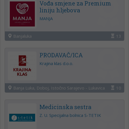
Vođa smjene za Premium
liniju hljebova
MANJA
Banjaluka
13
PRODAVAČ/ICA
Krajina klas d.o.o.
Banja Luka, Doboj, Istočno Sarajevo - Lukavica
10
Medicinska sestra
Z. U. Specijalna bolnica S-TETIK