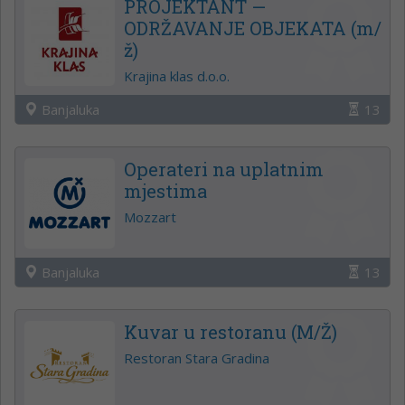
PROJEKTANT —
ODRŽAVANJE OBJEKATA (m/
ž)
Krajina klas d.o.o.
Banjaluka
13
Operateri na uplatnim
mjestima
Mozzart
Banjaluka
13
Kuvar u restoranu (M/Ž)
Restoran Stara Gradina