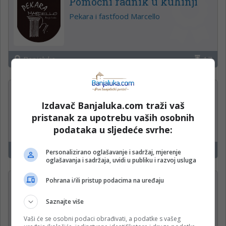
Pomoćni radnik u kuhinji
Pekara i fastfood Marcello
Banjaluka
17
Više pozicija
Izdavač Banjaluka.com traži vaš
ŠIKI SUPERMARKET
pristanak za upotrebu vaših osobnih
podataka u sljedeće svrhe:
Banjaluka
2
Personalizirano oglašavanje i sadržaj, mjerenje
oglašavanja i sadržaja, uvidi u publiku i razvoj usluga
Pohrana i/ili pristup podacima na uređaju
Konobar
MK Istok
Saznajte više
Vaši će se osobni podaci obrađivati, a podatke s vašeg