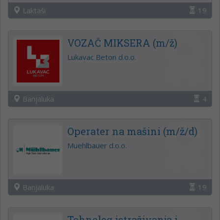
Laktaši
19
VOZAČ MIKSERA (m/ž)
Lukavac Beton d.o.o.
Banjaluka
4
Operater na mašini (m/ž/d)
Muehlbauer d.o.o.
Banjaluka
19
Tehnolog istraživanja i